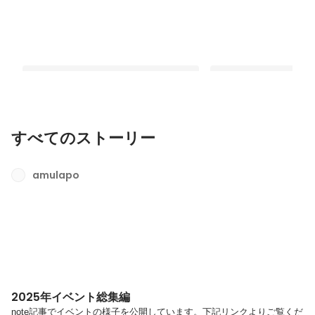
すべてのストーリー
2025年イベント総集編
メンバーインタビュー
amulapo
最新順で表示
最新順で表示
2025年イベント総集編
note記事でイベントの様子を公開しています。下記リンクよりご覧くだ