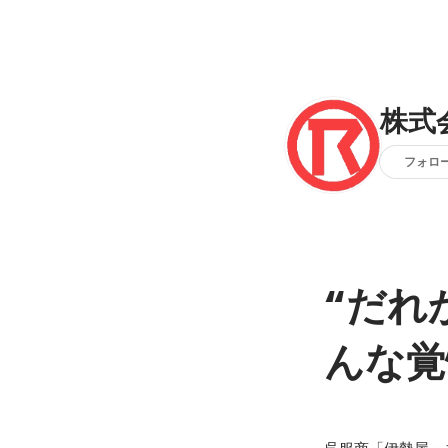
株式
フォロ
“だれ
んな覚