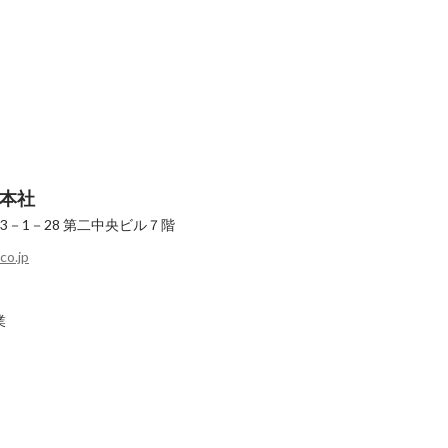
本社
－1－28
第二中央ビル７階
co.jp
業