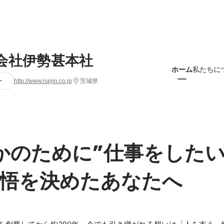
会社伊勢甚本社
ホーム
私たちに
ー
http://www.isejin.co.jp
茨城県
かのために”仕事をした
悟を決めたあなたへ