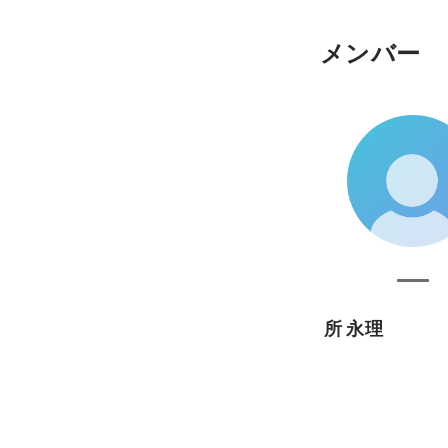
メンバー
所 永理