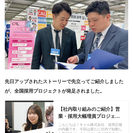
先日アップされたストーリーで先立ってご紹介しました
が、全国採用プロジェクトが発足されました。
【社内取り組みのご紹介】営
業・採用大幅増員プロジェク
ト始動！！ | キャル株式会社
こんにちは！キャル株式会社、採用広報
の内藤です。今回は新たに社内で始動し