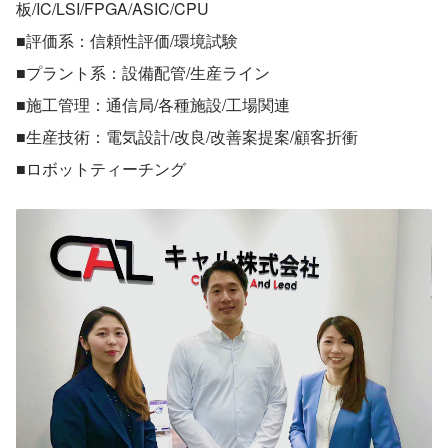
板/IC/LSI/FPGA/ASIC/CPU
■評価系：信頼性評価/環境試験
■プラント系：設備配管/生産ライン
■施工管理：通信局/各種施設/工場関連
■生産技術：電気設計/改良/改善案提案/顧客折衝
■ロボットティーチング