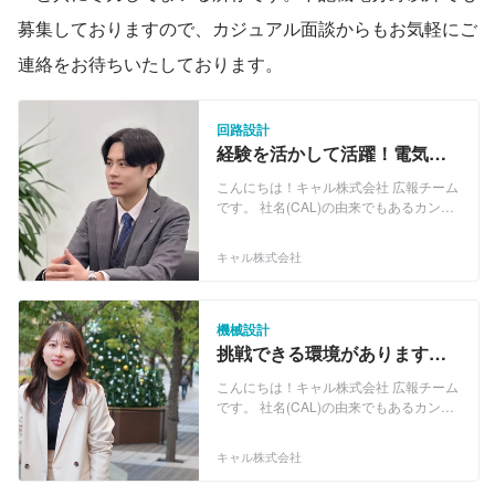
募集しておりますので、カジュアル面談からもお気軽にご
連絡をお待ちいたしております。
回路設計
経験を活かして活躍！電気制
御・電子回路設計技術者募
こんにちは！キャル株式会社 広報チーム
集！
です。 社名(CAL)の由来でもあるカンパ
ニーコンセプト「Challenge And Lead」
には、常に“挑戦”し業界をリードしてい
キャル株式会社
くとの想いを込め掲げました。 官公庁を
中心とした受託開発をはじめ、民間企業
においても3000社以上と幅広い技術フィ
ールドで、ご支援を続けております。 ・
機械設計
Webアプリケーション開発 ・ECサイト
挑戦できる環境があります！
構築 ・営業支援システム ・Web販売管
機械、金型、治具設計技術者
理システム ・モバイルコンテンツ配信シ
こんにちは！キャル株式会社 広報チーム
募集！
ステム ・電力、ガス、銀行、自治体向け
です。 社名(CAL)の由来でもあるカンパ
システム ・サーバー・ネットワーク構築
ニーコンセプト「Challenge And Lead」
・クラウド環境構築 ・RPA開発 ・ヘル
には、常に“挑戦”し業界をリードしてい
キャル株式会社
プデスク、カスタマーサポート などな
くとの想いを込め掲げました。 官公庁を
ど
中心とした受託開発をはじめ、民間企業