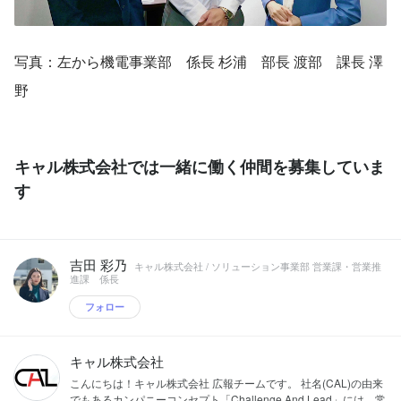
写真：左から機電事業部　係長 杉浦　部長 渡部　課長 澤
野
キャル株式会社では一緒に働く仲間を募集していま
す
吉田 彩乃
キャル株式会社 / ソリューション事業部 営業課・営業推
進課 係長
フォロー
キャル株式会社
こんにちは！キャル株式会社 広報チームです。 社名(CAL)の由来
でもあるカンパニーコンセプト「Challenge And Lead」には、常