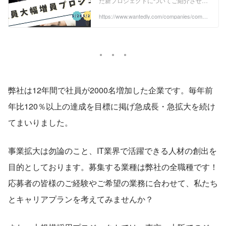
た新プロジェクトについてご紹介させて
いただきます♩その名も...【 営業・採用
職大幅増員プロジェクト 】です！！！今
https://www.wantedly.com/companies/compa
ny_9662504/post_articles/508291
回の記事で...
弊社は12年間で社員が2000名増加した企業です。毎年前
年比120％以上の達成を目標に掲げ急成長・急拡大を続け
てまいりました。
事業拡大は勿論のこと、IT業界で活躍できる人材の創出を
目的としております。募集する業種は弊社の全職種です！
応募者の皆様のご経験やご希望の業務に合わせて、私たち
とキャリアプランを考えてみませんか？