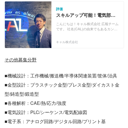
においても3000社以上と幅広い技術フィ
ールドで、ご支援を続けております。 ・
評価
Webアプリケーション開発 ・ECサイト
スキルアップ可能！電気部品
構築 ・営業支援システム ・Web販売管
等の評価担当募集！
理システム ・モバイルコンテンツ配信シ
こんにちは！キャル株式会社 広報チーム
ステム ・電力、ガス、銀行、自治体向け
です。 社名(CAL)の由来でもあるカンパ
システム ・サーバー・ネットワーク構築
ニーコンセプト「Challenge And Lead」
・クラウド環境構築 ・RPA開発 ・ヘル
には、常に“挑戦”し業界をリードしてい
キャル株式会社
プデスク、カスタマーサポート などな
くとの想いを込め掲げました。 官公庁を
ど
中心とした受託開発をはじめ、民間企業
においても3000社以上と幅広い技術フィ
その他募集分野
ールドで、ご支援を続けております。 ・
Webアプリケーション開発 ・ECサイト
構築 ・営業支援システム ・Web販売管
■機械設計：工作機械/搬送機/半導体関連装置/筐体/治具
理システム ・モバイルコンテンツ配信シ
ステム ・電力、ガス、銀行、自治体向け
■金型設計：プラスチック金型/プレス金型/ダイカスト金
システム ・サーバー・ネットワーク構築
・クラウド環境構築 ・RPA開発 ・ヘル
型/鋳造型/鍛造型
プデスク、カスタマーサポート などな
ど
■各種解析：CAE/熱/応力/強度
■電気設計：PLC/シーケンス/電気配線図
■電子系：アナログ回路/デジタル回路/プリント基