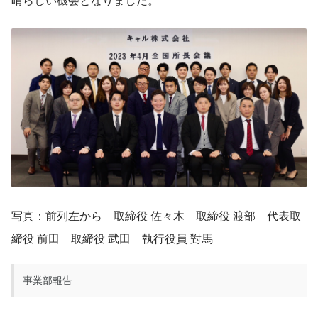
写真：前列左から　取締役 佐々木　取締役 渡部　代表取
締役 前田　取締役 武田　執行役員 對馬
事業部報告