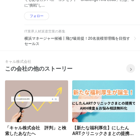
に“挑戦”し...
フォロー
IT業界人材派遣営業の募集
横浜マネージャー候補┃飛び級前提！20名規模管理職を目指す
セールス
キャル株式会社
この会社の他のストーリー
「キャル株式会社 評判」と検
【新たな福利厚生】にしたん
索したあなたへ
ARTクリニックさまとの提携で
AMH検査＆お悩み相談無料化