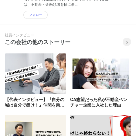
は、不動産・金融領域を軸に事...
フォロー
社員インタビュー
この会社の他のストーリー
【代表インタビュー】『自分の
CA志望だった私が不動産ベン
城は自分で築け！』仲間を乗せ
チャー企業に入社した理由
た船の舵をとり続ける、やりぬ
く力の原動力。