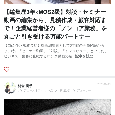
【編集歴3年×MOS2級】対談・セミナー
動画の編集から、見積作成・顧客対応ま
で！企業経営者様の「ノンコア業務」を
丸ごと引き受ける万能パートナー
【自己PR・職務要約】動画編集者として3年間の実務経験があ
り、特に「セミナー動画」「対談」「インタビュー」といった、
ビジネス・集客に直結するロング動画の編...
記事を読む
2026/07/22
梅舎 美子
プロデュースオフィスマゼンタ / 構造設計プロデューサー