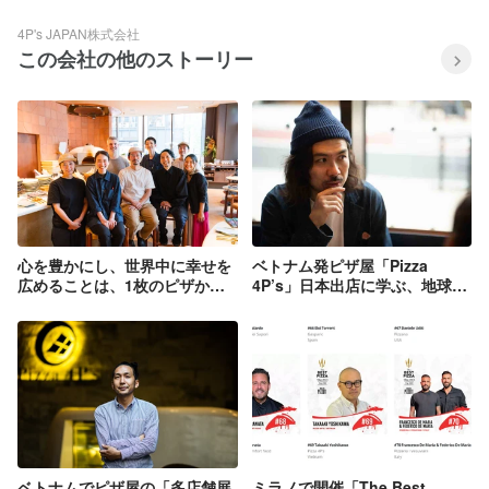
4P's JAPAN株式会社
この会社の他のストーリー
心を豊かにし、世界中に幸せを
ベトナム発ピザ屋「Pizza
広めることは、1枚のピザから
4P’s」日本出店に学ぶ、地球と
始められる
のつながりを取り戻すヒント
ベトナムでピザ屋の「多店舗展
ミラノで開催「The Best