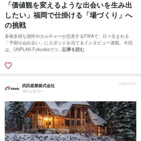
「価値観を変えるような出会いを生み出
したい」福岡で仕掛ける「場づくり」へ
の挑戦
多種多様な個性やカルチャーが交差するFIKAで、日々生まれる
「予期せぬ出会い」にスポットを当てるインタビュー連載。今回
は、UNPLAN Fukuokaでツ...
記事を読む
2026/08/07
武田産業株式会社
13フォロワー