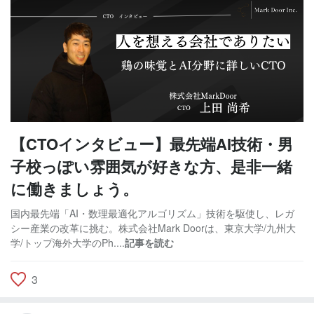
【CTOインタビュー】最先端AI技術・男
子校っぽい雰囲気が好きな方、是非一緒
に働きましょう。
国内最先端「AI・数理最適化アルゴリズム」技術を駆使し、レガ
シー産業の改革に挑む。株式会社Mark Doorは、東京大学/九州大
学/トップ海外大学のPh....
記事を読む
3