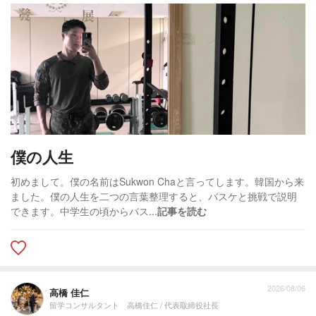
僕の人生
初めまして。僕の名前はSukwon Chaと言ってします。韓国から来
ました。僕の人生を二つの言葉整理すると、バスケと挑戦で説明
できます。中学生の頃からバス...
記事を読む
2026/08/06
高橋 佳仁
留学コンサルタント 高橋佳仁 / 代表取締役社長