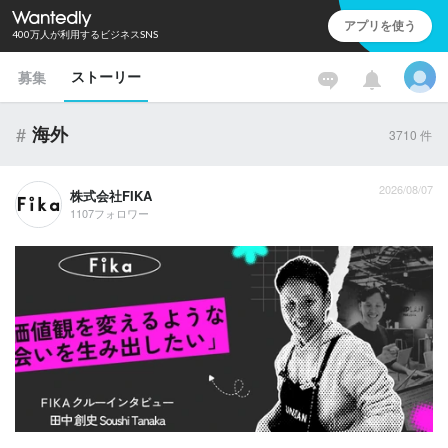
アプリを使う
400万人が利用するビジネスSNS
ストーリー
募集
#
海外
3710
件
2026/08/07
株式会社FIKA
1107フォロワー