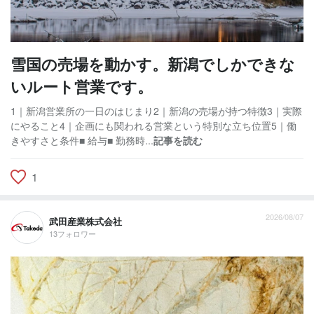
雪国の売場を動かす。新潟でしかできな
いルート営業です。
1｜新潟営業所の一日のはじまり2｜新潟の売場が持つ特徴3｜実際
にやること4｜企画にも関われる営業という特別な立ち位置5｜働
きやすさと条件■ 給与■ 勤務時...
記事を読む
1
2026/08/07
武田産業株式会社
13フォロワー