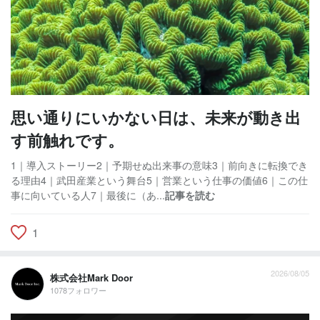
思い通りにいかない日は、未来が動き出
す前触れです。
1｜導入ストーリー2｜予期せぬ出来事の意味3｜前向きに転換でき
る理由4｜武田産業という舞台5｜営業という仕事の価値6｜この仕
事に向いている人7｜最後に（あ...
記事を読む
1
2026/08/05
株式会社Mark Door
1078フォロワー