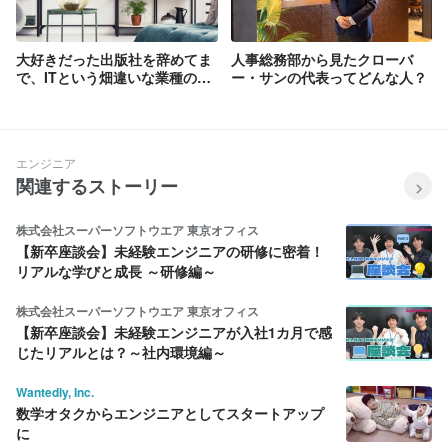
大好きだった出版社を辞めてま
人事総務部から見たクローバ
で、ITという畑違いな業種のク
ー・サンの代表ってどんな人？
ローバー・サンを選んだワケ
エンジニア
関連するストーリー
株式会社スーパーソフトウエア 東京オフィス
【新卒座談会】未経験エンジニアの研修に密着！
リアルな学びと成長 ～研修編～
株式会社スーパーソフトウエア 東京オフィス
【新卒座談会】未経験エンジニアが入社1カ月で感
じたリアルとは？～社内環境編～
Wantedly, Inc.
数学オタクからエンジニアとしてスタートアップ
に