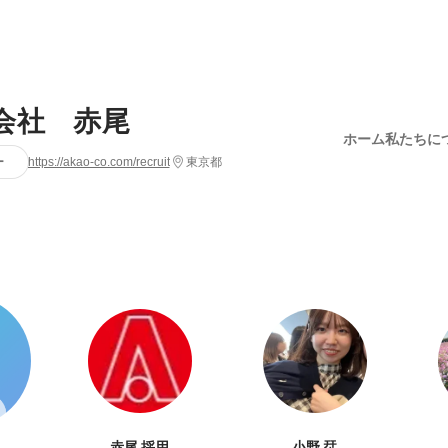
会社 赤尾
ホーム
私たちに
ー
https://akao-co.com/recruit
東京都
赤尾 採用
小野 栞