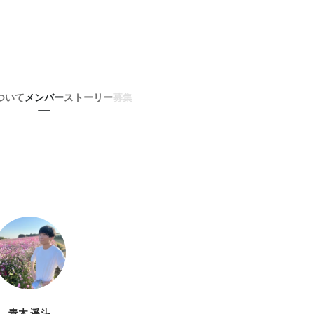
ついて
メンバー
ストーリー
募集
青木 遥斗