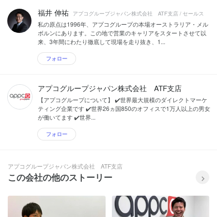
福井 伸祐
アプコグループジャパン株式会社 ATF支店 / セールス
私の原点は1996年、アプコグループの本場オーストラリア・メル
ボルンにあります。この地で営業のキャリアをスタートさせて以
来、3年間にわたり徹底して現場を走り抜き、1...
フォロー
アプコグループジャパン株式会社 ATF支店
【アプコグループについて】 ✔️世界最大規模のダイレクトマーケ
ティング企業です ✔️世界26ヵ国850のオフィスで1万人以上の男女
が働いてます ✔️世界...
フォロー
アプコグループジャパン株式会社 ATF支店
この会社の他のストーリー