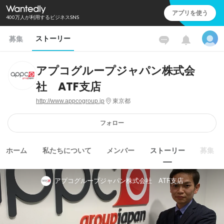
アプリを使う
400万人が利用するビジネスSNS
ストーリー
募集
アプコグループジャパン株式会
社 ATF支店
http://www.appcogroup.jp
東京都
フォロー
ホーム
私たちについて
メンバー
ストーリー
募集
アプコグループジャパン株式会社 ATF支店