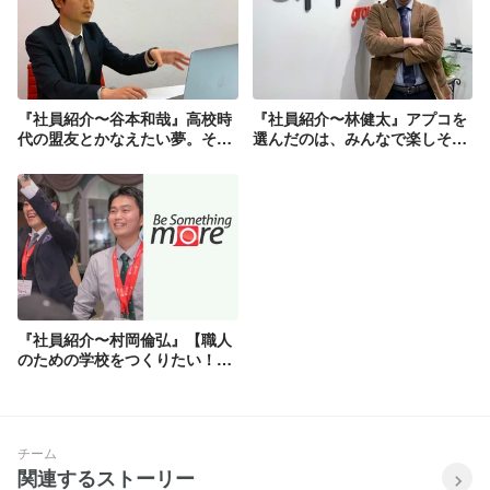
『社員紹介〜谷本和哉』高校時
『社員紹介〜林健太』アプコを
代の盟友とかなえたい夢。それ
選んだのは、みんなで楽しそう
がアプコにあった。
な感じがいい！と思ったから
『社員紹介〜村岡倫弘』【職人
のための学校をつくりたい！】
アプコがそのヒントをくれた
チーム
関連するストーリー