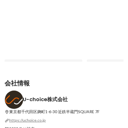
会社情報
U-choice株式会社
【社員インタビュー vol4】“働く”を諦めた
【社員インタビュー v
くなかった私が、今“自分をハック”しなが
る、「“会社のために
ら前に進めている理由
所」
東京都千代田区麹町1-6-30
近鉄半蔵門SQUARE 7F
最新順で表示
最新順で表示
https://uchoice.co.jp