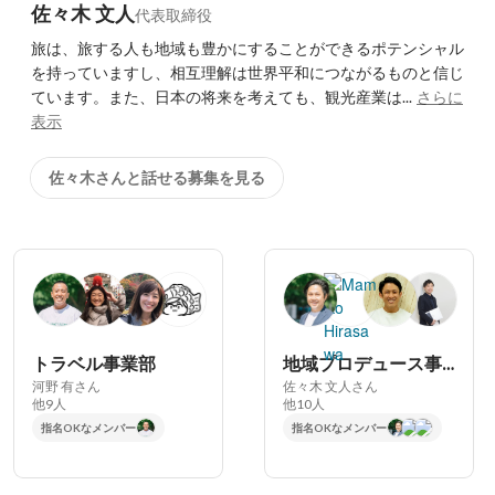
佐々木 文人
代表取締役
旅は、旅する人も地域も豊かにすることができるポテンシャル
を持っていますし、相互理解は世界平和につながるものと信じ
ています。また、日本の将来を考えても、観光産業は...
さらに
表示
佐々木さんと話せる募集を見る
トラベル事業部
地域プロデュース事業部
河野 有さん
佐々木 文人さん
他9人
他10人
指名OKなメンバー
指名OKなメンバー