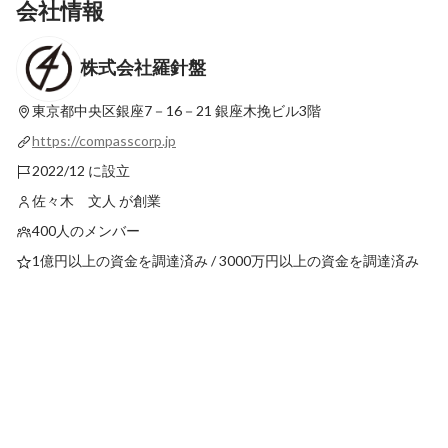
会社情報
株式会社羅針盤
【社員インタビュー】「日本の停滞感を打
【社員インタビュー】
破したい」 外資系コンサル・LA勤務・フ
架け橋に。「日々の変
リーランスを経て辿り着いた、羅針盤で挑
を作る」ゲストとガイ
東京都中央区銀座7－16－21
銀座木挽ビル3階
最新順で表示
最新順で表示
む “観光×地域創生” のリアル
事業部メンバーの挑戦
https://compasscorp.jp
2022/12 に設立
佐々木 文人 が創業
400人のメンバー
1億円以上の資金を調達済み / 3000万円以上の資金を調達済み