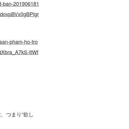
hat-ban-201906181
dovpBVx0gBPlgr
-san-pham-ho-tro
QXbra_A7kS-ItWf
、つまり“欲し