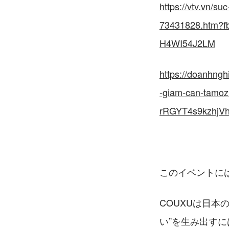
https://vtv.vn/s
73431828.htm?
H4WI54J2LM
https://doanhng
-giam-can-tamoz
rRGYT4s9kzhjV
このイベントに
COUXUは日
い”を生み出す