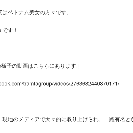
真はベトナム美女の方々です。
々です！
の様子の動画はこちらにあります↓
ebook.com/tramtagroup/videos/2763682440370171/
、現地のメディアで大々的に取り上げられ、一躍有名と