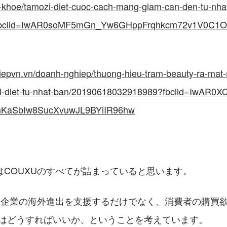
uc-khoe/tamozi-diet-cuoc-cach-mang-giam-can-den-tu-n
fbclid=IwAR0soMF5mGn_Yw6GHppFrqhkcm72v1V0C1O
hiepvn.vn/doanh-nghiep/thuong-hieu-tram-beauty-ra-mat
i-diet-tu-nhat-ban/20190618032918989?fbclid=IwAR0X
hKaSbIw8SucXvuwJL9BYiIR96hw
はCOUXUのすべてが詰まっていると思います。
本の企業の海外進出を支援するだけでなく、消費者の購買欲
にはどうすればいいか、ということを考えています。