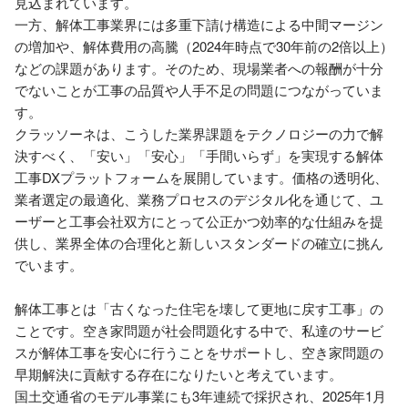
見込まれています。

一方、解体工事業界には多重下請け構造による中間マージン
の増加や、解体費用の高騰（2024年時点で30年前の2倍以上）
などの課題があります。そのため、現場業者への報酬が十分
でないことが工事の品質や人手不足の問題につながっていま
す。

クラッソーネは、こうした業界課題をテクノロジーの力で解
決すべく、「安い」「安心」「手間いらず」を実現する解体
工事DXプラットフォームを展開しています。価格の透明化、
業者選定の最適化、業務プロセスのデジタル化を通じて、ユ
ーザーと工事会社双方にとって公正かつ効率的な仕組みを提
供し、業界全体の合理化と新しいスタンダードの確立に挑ん
でいます。

解体工事とは「古くなった住宅を壊して更地に戻す工事」の
ことです。空き家問題が社会問題化する中で、私達のサービ
スが解体工事を安心に行うことをサポートし、空き家問題の
早期解決に貢献する存在になりたいと考えています。

国土交通省のモデル事業にも3年連続で採択され、2025年1月