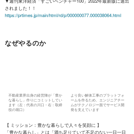
▼週刊東洋経済「すごいベンチャー100」2022年最新版に選出
https://prtimes.jp/main/html/rd/p/000000077.000038064.html
なぜやるのか
不動産業界出身の経営陣が「豊か
より良い解体工事のプラットフォ
な暮らし」作りにコミットしてい
ームを作るため、エンジニアチー
ます（左：代表の川口・右：取締
ムがテクノロジー面でサービス開
役の堀口）
発を支えています
【 ミッション：豊かな暮らしで人々を笑顔に 】

「豊かな暮らし」とは「満ち足りていて不足のない一日一日