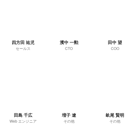
四方田 祐児
濱中 一勲
田中 望
セールス
CTO
COO
田島 千広
増子 遼
畝尾 賢明
Web エンジニア
その他
その他