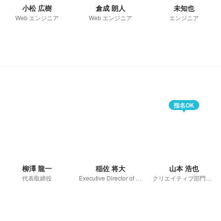
小松 広樹
倉成 朗人
未知也
Web エンジニア
Web エンジニア
エンジニア
指名OK
柳澤 龍一
稲佐 将大
山本 浩也
代表取締役
Executive Director of Corporate Acceleration HQ（組織戦略推進室室長）
クリエイティブ部門マネージャー