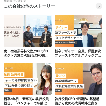
株式会社クオレガ
この会社の他のストーリー
食・宿泊業界特化型のHRプロ
新卒デザイナー全員、課題解決
ダクトの魅力-取締役CPO田
ファーストでフルスタックデザ
口・エンジニア工藤・技術顧問
イナーを目指す組織
平山宗介氏
新卒5年目、新卒初の執行役員
執行役員CFO-管理部の基盤構
就任。「ベンチャーで年齢は関
築から攻めの成長戦略立案を統