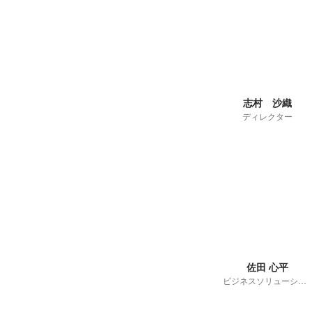
志村 沙織
ディレクター
佐田 心平
ビジネスソリューションデパートメント