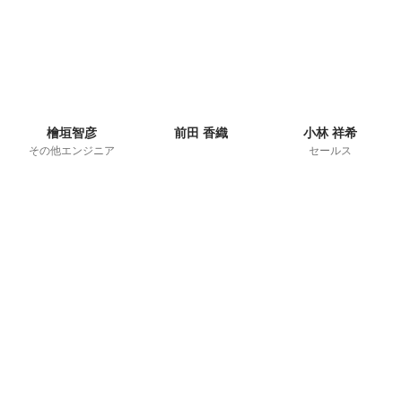
檜垣智彦
前田 香織
小林 祥希
その他エンジニア
セールス