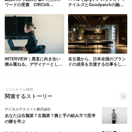
ワードの受賞 CIRCUS
テイルズとGoodpatchの融合
Shanghaiコーポレートサイト
が生み出す未来
【God is in the details #1 】
INTERVIEW｜愚直に向き合い
名古屋から、日本全国のブラン
積み重ねる。デザイナーとして
ドの成長を支援する仕事をしま
必要なこと
せんか？U・Iターンに関する座
談会を開催します！
ココロオドル瞬間
関連するストーリー
デジタルアスリート株式会社
あなたは右脳派？左脳派？腕と手の組み方で思考
の癖を学ぶ