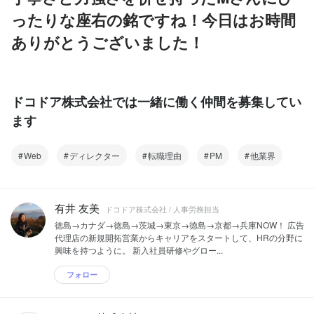
ったりな座右の銘ですね！今日はお時間
ありがとうございました！
ドコドア株式会社では一緒に働く仲間を募集してい
ます
Web
ディレクター
転職理由
PM
他業界
有井 友美
ドコドア株式会社 / 人事労務担当
徳島→カナダ→徳島→茨城→東京→徳島→京都→兵庫NOW！ 広告
代理店の新規開拓営業からキャリアをスタートして、HRの分野に
興味を持つように。 新入社員研修やグロー...
フォロー