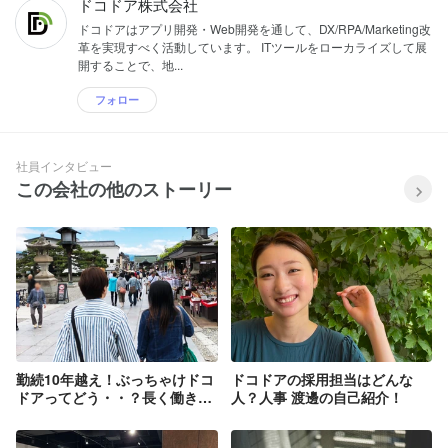
ドコドア株式会社
ドコドアはアプリ開発・Web開発を通して、DX/RPA/Marketing改
革を実現すべく活動しています。 ITツールをローカライズして展
開することで、地...
フォロー
社員インタビュー
この会社の他のストーリー
勤続10年越え！ぶっちゃけドコ
ドコドアの採用担当はどんな
ドアってどう・・？長く働きた
人？人事 渡邊の自己紹介！
くなる魅力ってどんなところ？
ベテランWebデザイナー五十嵐