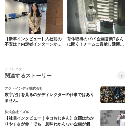
さんにドコドアのいい点、悪い
点をインタビュー！
【新卒インタビュー】入社前の
育休取得のパパ 企画営業Tさん
不安は？内定者インターンから
に聞く！チームに貢献し活躍す
見えたドコドアの裏側
る働き方とは？
ディレクター
関連するストーリー
アクトインディ株式会社
数字だけを見るのがディレクターの仕事ではあり
ません。
株式会社ドズル
【社員インタビュー｜ネコおじさん】企画はわか
りやすさが命！でも…意味わかんない企画が個人
的には好きです