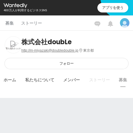
アプリを使う
400万人が利用するビジネスSNS
募集
ストーリー
株式会社doubLe
http://m-miyazaki@doubledouble.jp
東京都
フォロー
ホーム
私たちについて
メンバー
ストーリー
募集