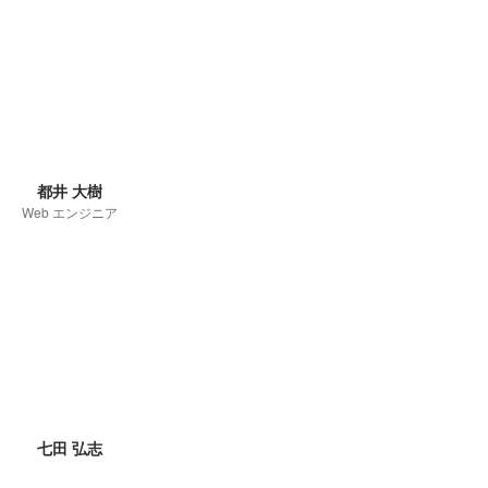
都井 大樹
Web エンジニア
七田 弘志