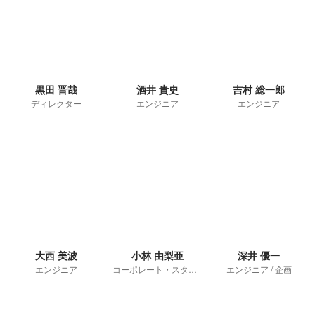
黒田 晋哉
酒井 貴史
吉村 総一郎
ディレクター
エンジニア
エンジニア
大西 美波
小林 由梨亜
深井 優一
エンジニア
コーポレート・スタッフ
エンジニア / 企画