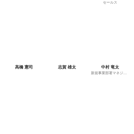
セールス
高橋 憲司
志賀 雄太
中村 竜太
新規事業部署マネジメント