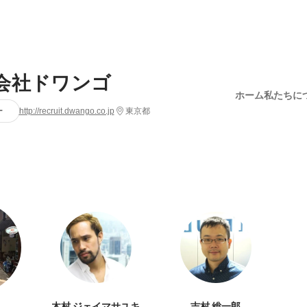
会社ドワンゴ
ホーム
私たちに
ー
http://recruit.dwango.co.jp
東京都
木村 ジェイマサユキ
吉村 総一郎