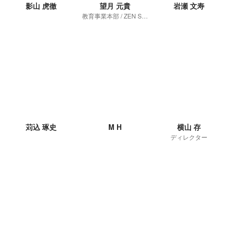
影山 虎徹
望月 元貴
岩瀬 文寿
教育事業本部 / ZEN Study / QAリーダー
苅込 琢史
M H
横山 存
ディレクター