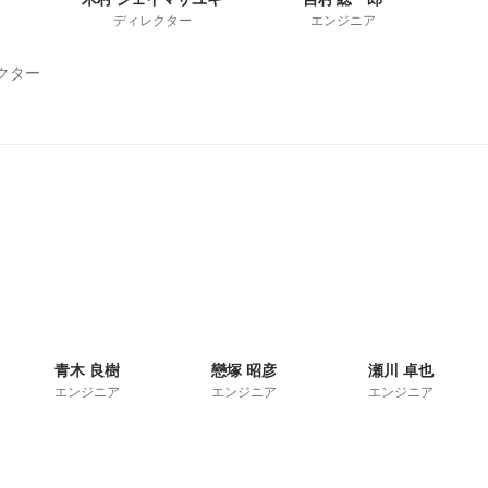
ディレクター
エンジニア
クター
青木 良樹
戀塚 昭彦
瀬川 卓也
エンジニア
エンジニア
エンジニア