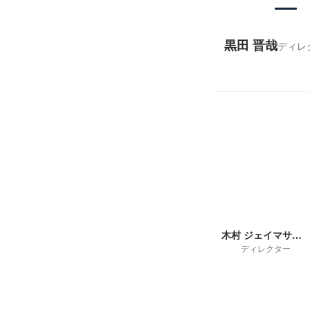
黒田 晋哉
ディレ
木村 ジェイマサユキ
ディレクター