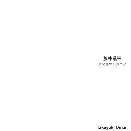
坂井 薫平
その他エンジニア
Takayuki Omori