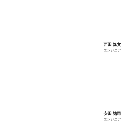
西田 隆文
エンジニア
安田 祐司
エンジニア