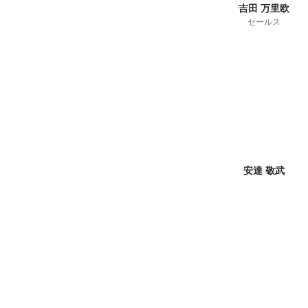
吉田 万里欧
セールス
安達 敬武