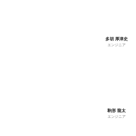
多胡 厚津史
エンジニア
駒形 龍太
エンジニア