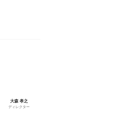
大森 孝之
ディレクター