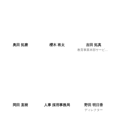
奥田 拓磨
櫻木 将太
吉田 拓真
教育事業本部サービス開発部Androidアプリセクションマネージャー/PMOセクションマネージャー（兼務）
岡田 直樹
人事 採用事務局
野田 明日香
ディレクター