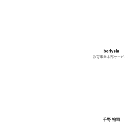
berlysia
教育事業本部サービス開発部Webフロントセクション マネージャー
千野 裕司