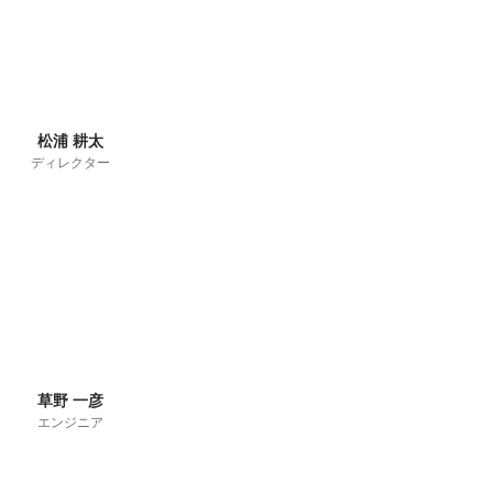
松浦 耕太
ディレクター
草野 一彦
エンジニア