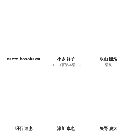
naoto hosokawa
小坂 祥子
永山 隆浩
ニコニコ事業本部 ブランド戦略部
部長
明石 達也
瀬川 卓也
矢野 慶太