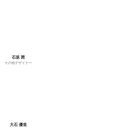
石坂 茜
その他デザイナー
大石 優造