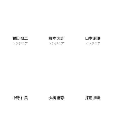
福田 研二
榎本 大介
山本 彩夏
エンジニア
エンジニア
エンジニア
中野 仁美
大橋 麻彩
採用 担当