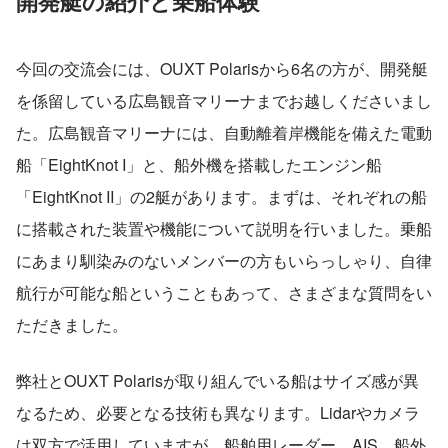
開発艇の紹介と乗船体験
今回の交流会には、OUXT Polarisから6名の方が、開発艇
を係留している広島観音マリーナまでお越しくださいまし
た。広島観音マリーナには、自動離着岸機能を備えた電動
船「EightKnot I」と、船外機を搭載したエンジン船
「EightKnot II」の2艇があります。まずは、それぞれの船
に搭載された装置や機能について説明を行いました。乗船
にあまり馴染みのないメンバーの方もいらっしゃり、自律
航行が可能な船ということもあって、さまざまな質問をい
ただきました。
弊社とOUXT Polarisが取り組んでいる船はサイズ感が異
なるため、必要となる技術も異なります。Lidarやカメラ
は双方で活用していますが、船舶用レーダー、AIS、船外