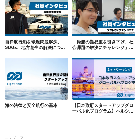
自律航行船を環境問題解決、
「操船の難易度を引き下げ、社
SDGs、地方創生の解決につな
会課題の解決にチャレンジ」ソ
げる事業開発室長にインタビュ
フトウェアエンジニアへのイン
ー
タビュー
海の法律と安全航行の基本
【日本政府スタートアップグロ
ーバル化プログラム】ヘルシン
キでのネットワーキング
エンジニア