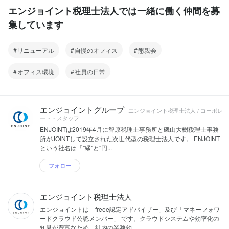
エンジョイント税理士法人では一緒に働く仲間を募
集しています
リニューアル
自慢のオフィス
懇親会
オフィス環境
社員の日常
エンジョイントグループ
エンジョイント税理士法人 / コーポレ
ート・スタッフ
ENJOINTは2019年4月に智原税理士事務所と磯山大樹税理士事務
所がJOINTして設立された次世代型の税理士法人です。 ENJOINT
という社名は「"縁"と"円...
フォロー
エンジョイント税理士法人
エンジョイントは「freee認定アドバイザー」及び「マネーフォワ
ードクラウド公認メンバー」 です。クラウドシステムや効率化の
知見が豊富なため、社内の業務効...