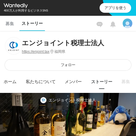
アプリを使う
400万人が利用するビジネスSNS
ストーリー
募集
エンジョイント税理士法人
https://enjoint.tax
福岡県
フォロー
ホーム
私たちについて
メンバー
ストーリー
募集
エンジョイント税理士法人