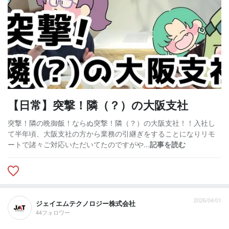
【日常】突撃！隣（？）の大阪支社
突撃！隣の晩御飯！ならぬ突撃！隣（？）の大阪支社！！入社し
て半年頃、大阪支社の方から業務の引継ぎをすることになりリモ
ートで諸々ご対応いただいてたのですがや...
記事を読む
2026/04/01
ジェイエムテクノロジー株式会社
44フォロワー