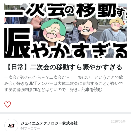
【日常】二次会の移動すら賑やかすぎる
一次会が終わったら～？二次会だ～！！🍻はい、ということで飲
み会が好きなJMTメンバーは大体二次会に参加することが多いで
す笑勿論強制参加などはないので、好き...
記事を読む
2026/03/04
ジェイエムテクノロジー株式会社
44フォロワー