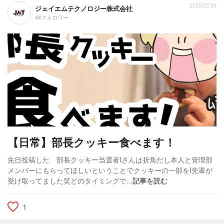
2026/02/24
ジェイエムテクノロジー株式会社
44フォロワー
【日常】部長クッキー食べます！
先日投稿した 部長クッキー当選者Iさんは折角だし本人と管理部
メンバーにもらってほしいということでクッキーの一部をI先輩が
受け取ってました笑どのタイミングで...
記事を読む
1