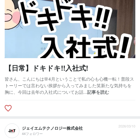
【日常】ドキドキ!!入社式!
皆さん、こんにちは🌸4月ということで私の心も心機一転！普段ス
トーリーでは言わない挨拶から入ってみました笑新たな気持ちを
胸に、今回は去年の入社式についてお話...
記事を読む
2026/03/10
ジェイエムテクノロジー株式会社
44フォロワー