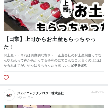
【日常】上司からお土産もらっちゃっ
た！
お土産・・それは悪魔的な響き・・正直会社のお土産制度ってな
んやねんって声があがってる令和の世でこんなこと言うのははば
かられますが、やっぱりもらったら嬉しい...
記事を読む
2026/04/07
ジェイエムテクノロジー株式会社
44フォロワー