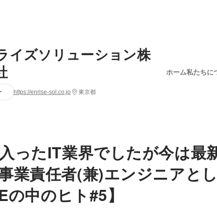
ライズソリューション株
社
ホーム
私たちに
ー
https://enrise-sol.co.jp
東京都
入ったIT業界でしたが今は最
事業責任者(兼)エンジニアと
SEの中のヒト#5】