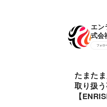
エン
式会
フォロ
たまたま
取り扱う
【ENRI