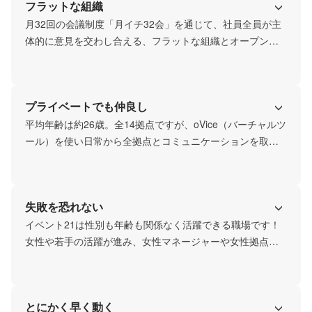
フラットな組織
月32回の会議制度「月イチ32会」を通じて、社員全員が主
体的に意見を交わし合える、フラットな組織とオープンな
コミュニケーションが魅力です。拠点全体会議（拠点メン
バー全員で行う）や委員会（プロジェクトチーム）など新
卒社員もさまざまな会議に参加し、立場に関係なく発言が
プライベートでも仲良し
できることで、一人ひとりが成長し、仲間とともに会社を
創っていける職場です！風通しが良く、誰もが活躍できる
平均年齢は約26歳。全14拠点ですが、oVice（バーチャルツ
チャンスがあり、日々のコミュニケーションからイノベー
ール）を使い日常から全拠点とコミュニケーションを取り
ションが生まれる現場です。
あっています。顔を知らない、話したことがない社員がい
ないのも魅力の一つです。年齢の近い社員が多いため休み
の日に遊びに行ったり、仕事終わりにご飯に行ったり、プ
失敗を恐れない
ライベートでも仲良しなメンバーが多いのが自慢です！ま
たイベントが好きな社員も多いため、プライベートでもラ
イベント21は性別も年齢も関係なく活躍できる職場です！
イブや地域イベントに行くような仲の社員もいます。自然
女性や若手の活躍が進み、女性マネージャーや女性拠点長
と仲が良くなるので、普段の雰囲気がとても家族のような
も多数在籍。2025年度の女性管理職比率は56.25%！最年少
雰囲気です！
出世頭は21歳で支店長に。年次やスキルに関係なく、手を
挙げれば誰にでも平等に挑戦の機会が与えられます。主体
とにかく早く動く
性が評価され、成長できる風土が整っています。失敗を恐