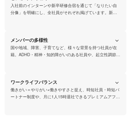
れず挑戦できる文化があり、その一歩があなたの成長に繋
入社前のインターンや新卒研修合宿を通じて「なりたい自
がります。仲間と支え合いながら、何度でも挑戦できる環
分像」を明確にし、全社員がそれぞれ掲げています。新卒
境があります。
社員は入社後、その「なりたい自分像」に沿って個別の目
標を立て、先輩のフォローのもと主体的に成長を目指しま
す。「やりたい！」と思ったことにすぐ動き、意思決定の
メンバーの多様性
スピードも早く、行動力（ポジティブに捉え、考え、行動
する）が求められる文化です。会社のビジョンと自分のビ
国や地域、障害、子育てなど、様々な背景を持つ社員が在
ジョンを重ねながら、人生そのものを豊かにする場所で
籍。ADHD・精神・知的障がいのある社員や、起立性調節障
す。一人ひとりの「なりたい」を応援する環境があり、仲
害の社員は時差出勤を活用。産休・育休取得率は男女とも
間と共に挑戦と成長を楽しめます！
100％、時短正社員勤務も可能。得意を活かし、互いを補い
ながら自分らしく働ける職場です！オリジナルの個性をみ
ワークライフバランス
んなで認め合い、大切にして、力を引き出し、合わせるこ
とで、多様な個性を社内外に還元し、誰もが輝く環境づく
働きがい＝やりがい×働きやすさと捉え、時短社員・時短パ
りを形にとらわれずに行っています。多様性が力になる職
ートナー制度や、月に1人15時退社できるプレミアムアフタ
ヌーンなど、働きやすさを支える制度も充実。社内SNSを
活用し、離れていても円滑にコミュニケーションが可能で
す。オンとオフのメリハリをつけ、リフレッシュの時間も
しっかり確保。働く時間や場所に柔軟性があるからこそ、