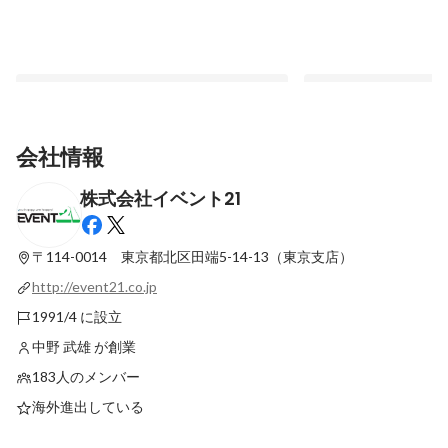
会社情報
株式会社イベント21
新卒でも、その先も、ずっと働きがいを感
「働くって、なんのた
じられる会社です！
る。東京支店でオープ
しました！
〒114-0014 東京都北区田端5-14-13（東京支店）
固定された投稿
最新順で表示
http://event21.co.jp
1991/4 に設立
中野 武雄 が創業
183人のメンバー
海外進出している