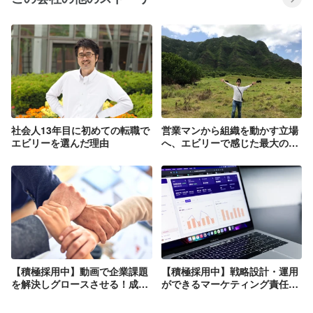
社会人13年目に初めての転職で
営業マンから組織を動かす立場
エビリーを選んだ理由
へ、エビリーで感じた最大の魅
力とは
【積極採用中】動画で企業課題
【積極採用中】戦略設計・運用
を解決しグロースさせる！成功
ができるマーケティング責任者
へ導くカスタマーサクセス｜組
を募集中｜チームマネジメント
織作りに興味ある方、歓迎！
を行い、マーケットを取りに行