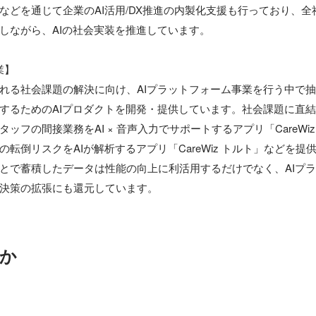
などを通じて企業のAI活用/DX推進の内製化支援も行っており、
しながら、AIの社会実装を推進しています。

】

れる社会課題の解決に向け、AIプラットフォーム事業を行う中で
するためのAIプロダクトを開発・提供しています。社会課題に直
ッフの間接業務をAI × 音声入力でサポートするアプリ「CareWiz
転倒リスクをAIが解析するアプリ「CareWiz トルト」などを
とで蓄積したデータは性能の向上に利活用するだけでなく、AIプ
決策の拡張にも還元しています。
か