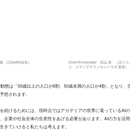
真　(元DeNA会長）
Chief AI Innovator　石山 洸　
ス　メディアテクノロジーラボ 室長）
人口動態は「50歳以上の人口が6割、50歳未満の人口が4割」となり
予想されます。

を続けるためには、現時点ではアカデミアの世界に篭っているAI
、企業や社会全体の生産性をあげる必要があります。AIの力を活
生きていけると私たちは考えます。