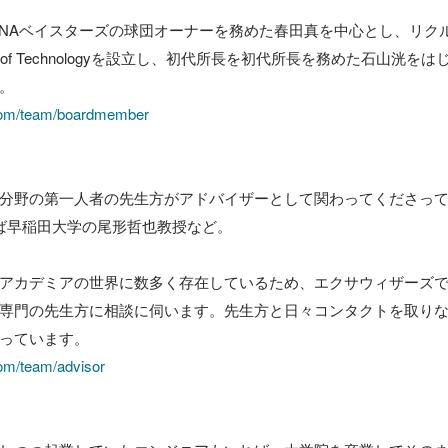
DeNAベイスターズの球団オーナーを務めた春田真を中心とし、リクル
stitute of Technologyを設立し、初代所長を初代所長を務めた石山
.com/team/boardmember
分野の第一人者の先生方がアドバイザーとして関わってくださっ
れば早稲田大学の尾形哲也教授など。

アカデミアの世界に数多く存在しているため、エクサウィザーズ
専門の先生方に相談に伺います。先生方と日々コンタクトを取り
com/team/advisor