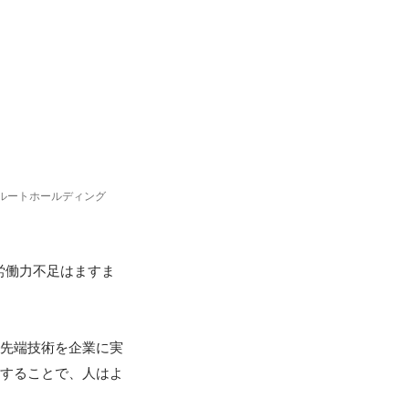
（元リクルートホールディング
、労働力不足はますま
の先端技術を企業に実
用することで、人はよ