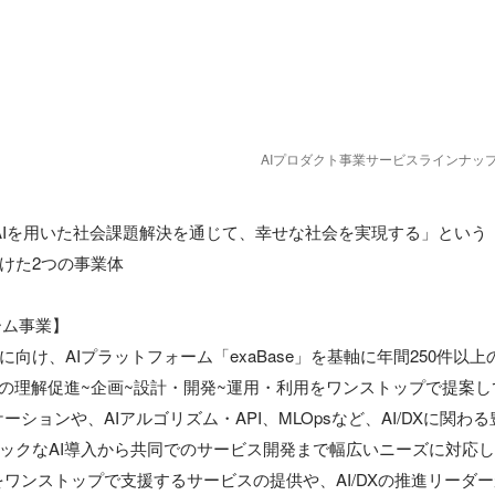
AIプロダクト事業サービスラインナッ
は「AIを用いた社会課題解決を通じて、幸せな社会を実現する」という

けた2つの事業体

ーム事業】

向け、AIプラットフォーム「exaBase」を基軸に年間250件以上の
Iの理解促進~企画~設計・開発~運用・利用をワンストップで提案
リケーションや、AIアルゴリズム・API、MLOpsなど、AI/DXに関
ックなAI導入から共同でのサービス開発まで幅広いニーズに対応
をワンストップで支援するサービスの提供や、AI/DXの推進リーダ