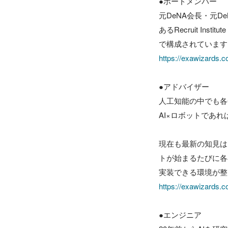
●ボードメンバー

元DeNA会長・元
あるRecruit In
https://exawizards
●アドバイザー

人工知能の中でも各
AI×ロボットであ
現在も最新の知見は
トが始まるたびに各
https://exawizards.
●エンジニア
