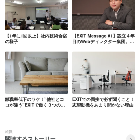
【1年に1回以上】社内技術合宿
【EXIT Message #1】設立４年
の様子
目のWebディレクター集団。代
表取締役が想像する「これから
の強い企業」
離職率低下のワケ！"他社とコ
EXITでの面接で必ず聞くこと！
コが違う"EXITで働く３つのメ
志望動機をあまり聞かない理由
リット
転職
関連するストーリー