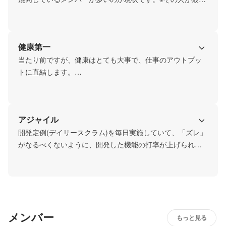
生産性を出せつつ、健康も維持できる働き方を積極支持し
ています。
健康第一
当たり前ですが、健康はとても大事で、仕事のアウトプッ
トに直結します。

毎日しっかり最低でも6時間は眠りましょう！

※できてない方も大丈夫です。
アジャイル
開発定例(デイリースクラム)を毎日実施していて、「ズレ」
がなるべくないように、開発した機能の打率が上げられる
ことに注力しています。
メンバー
もっと見る