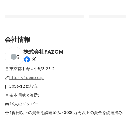
会社情報
株式会社FAZOM
心理的安全性を保つための、チャット術。
北極海に沈みながら、
ての決意を固めた話。
固定された投稿
東京都中野区中野3-25-2
固定された投稿
https://fazom.co.jp
2016/12 に設立
谷本潤哉 が創業
16人のメンバー
1億円以上の資金を調達済み / 3000万円以上の資金を調達済み