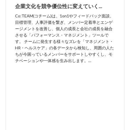
企業文化を競争優位性に変えていく
「1on1×評価」SaaS「Co:TEAM(コチー
Co:TEAM(コチーム)は、1on1やフィードバック面談、
ム)」
目標管理、人事評価を繋ぎ、メンバー定着率とエンゲ
ージメントを改善し、個人の成長と会社の成長を融合
させる「パフォーマンス・マネジメント」ツールで
す。 チームに発生する様々なズレを「マネジメント・
HR・ヘルスケア」の各データから検知し、周囲の人た
ちが今困っているメンバーをサポートしやすくし、モ
チベーションや一体感を生み出します。
https://coteam.jp/ コロナ以降の変化が求められる労働
環境において、どんな業界・組織においても、「これ
からのチームをつくりたい」と思われる方々にとっ
て、スタンダードとなるサービスを目指しています。