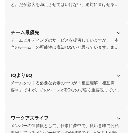
と。だが顧客を満足させてはいけない、絶対に喜ばせるの
だ」という言葉を大事にしています。
チーム最優先
チームビルディングのサービスを提供していますが、「本
当のチーム」の可能性は底知れないと思っています。まだ
我々のチームは発展途上ですが、なんちゃってではなく、
IQよりEQ
チームをつくる必要な要素の一つが「相互理解・相互需
要」ですが、そのベースがEQなので強く重要視していま
す。
ワークアズライフ
メンバーの価値観として、仕事に夢中で、良い意味で公私
混同しているメンバーが多いのが現状です。※その人が最も