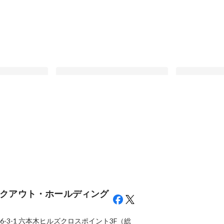
、プロダクト
「AI、使わないと損！」営業主導の
【社員インタビ
創る。」新卒
社内取組「AIハッカソン」のご紹介
ネジャー】自
クアウトの仕事
を創り出す：S
最新順で表示
最新順で表示
マネジャーが
での挑戦
クアウト・ホールディング
-3-1
六本木ヒルズクロスポイント3F（総