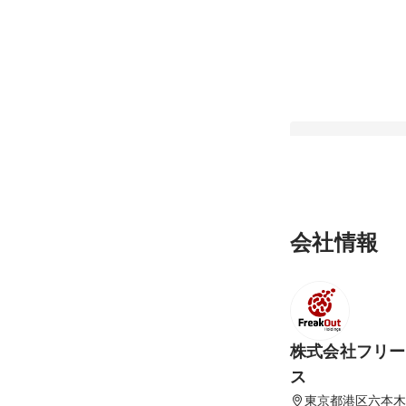
「自分の意思決定で
会社情報
を、事業を、未来を
MVPが語るフリー
最新順で表示
の面白さとは
株式会社フリー
ス
東京都港区六本木6