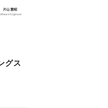
片山 憲昭
oftware Engineer
ングス