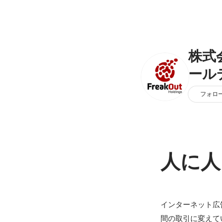
株式
ール
フォロ
人に人
インターネット広
間の取引に変えて