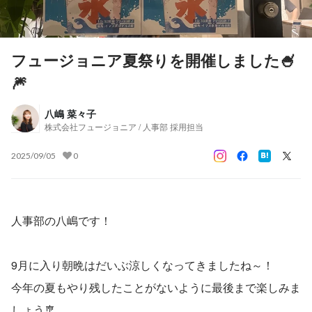
フュージョニア夏祭りを開催しました🍧
🎆
八嶋 菜々子
株式会社フュージョニア / 人事部 採用担当
2025/09/05
0
人事部の八嶋です！
9月に入り朝晩はだいぶ涼しくなってきましたね～！
今年の夏もやり残したことがないように最後まで楽しみま
しょう🎐