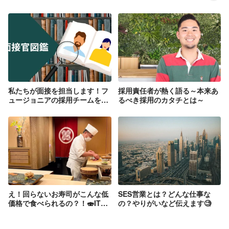
私たちが面接を担当します！フ
採用責任者が熱く語る～本来あ
ュージョニアの採用チームを紹
るべき採用のカタチとは～
介
え！回らないお寿司がこんな低
SES営業とは？どんな仕事な
価格で食べられるの？！🍣IT健
の？やりがいなど伝えます🧐
保がすごいんです🫣🫣