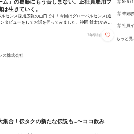
ーム」の葛藤にもう苦しまない。正社員雇用プ
SES
(
1
俺は生きていく。
未経
バルセンス採用広報の山口です！今回はグローバルセンス(通
インタビューをしてお話を伺ってみました。神園 雄太(かみぞ
社員
38歳)PGW事業部所属のプロゲーマー。プレイヤーネームは「かみ
YouTubeでのゲーム配信や大会参加など。PGWでは「稼
7年弱前
もっと見
を両立できる。ーー神園さんは4人目のプロゲーマーとして
こととなりましたが、これはどういった経緯だったのでしょう
自体のことはレンさんから聞いていたんです。『恋姫†演武』の
ンス株式会社
ンさんからたまたま話を聞いていて、とあ...
集合！伝タクの新たな伝説も...〜ココ飲み