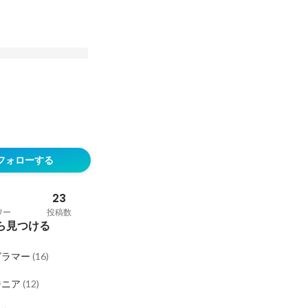
もOK!! 〜ワーママ
がストレスなく働ける
フォローする
〜
23
ワー
投稿数
ら見つける
グラマー
(
16
)
ジニア
(
12
)