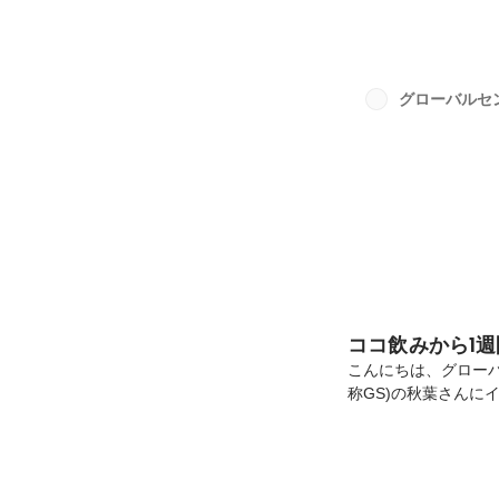
手がける)趣味は子
全なカルチャーが魅
GSへは創業時メンバ
が、大学の授業でプ
グローバルセ
分でも出来そうだと思
ココ飲みから1週
こんにちは、グロー
称GS)の秋葉さんに
（31歳）現在は新入
なタイトルはMELTY
いたことは入社前に
たのでしょうか？もと