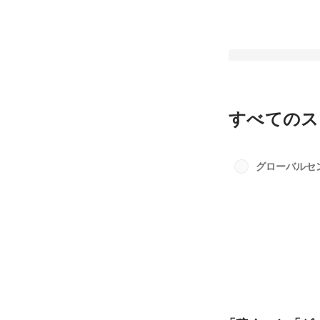
すべてのス
「稼ぐ」と「ゲーム
苦しまない。正社員
グローバルセ
ーで、俺は生きてい
最新順で表示