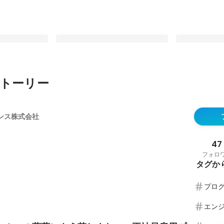
トーリー
」の葛藤にもう
一般ゲーマーも大集合！伝タクの新
飲み会に子連れ
雇用プロゲーマ
たな伝説も...〜ココ飲みvol.11〜
プログラマー
ンス株式会社
く。
秘密を全公開
最新順で表示
最新順で表示
47
フォロ
タグか
プロ
エン