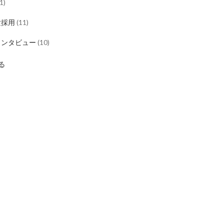
1
)
験採用
(
11
)
インタビュー
(
10
)
る