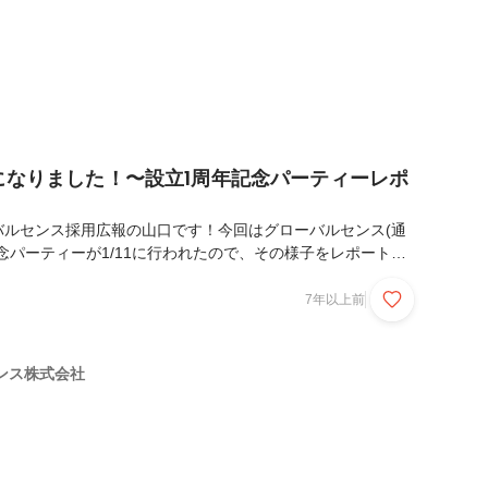
歳になりました！〜設立1周年記念パーティーレポ
バルセンス採用広報の山口です！今回はグローバルセンス(通
記念パーティーが1/11に行われたので、その様子をレポートし
念のお料理は...「ちらし寿司」！毎月開催の飲み会イベント
回お料理に凝っているGSですが、今日は1周年のお祝いという
7年以上前
られたピンクと黄色と緑が綺麗なちらし寿司が振る舞われまし
ゲーマーの伝説のオタク(田中)さんは、「このピンクのものっ
っけ...いくら？」といつも通りのハイセンスさで、テーブル
ンス株式会社
れました！また、子連れなメンバーも多...