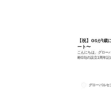
【祝】GSが1
ート〜
こんにちは、グロー
称GS)の設立1周年
ていきます！1周年記
「ココ飲み」でも毎
ことで、でんぶで彩
た！PGW事業部プロ
て何という名前でした
グローバルセ
に笑顔をもたらしてく