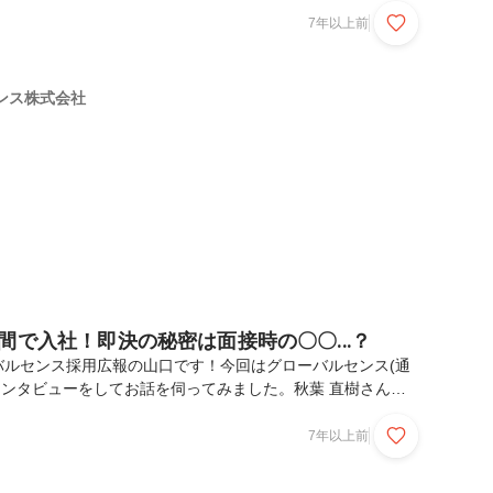
育てと映画鑑賞。ママさんプログラマーも働きやすい。安心安
7年以上前
力。ーーGSに入社されたきっかけは何だったのでしょうか？
ーとして入社しました。経緯は...もともと私は文系なのです
ログラミングの授業があり、そこで実際に触れてみたところ自
ンス株式会社
って、そのまま新卒でプログラマーになっ...
間で入社！即決の秘密は面接時の〇〇...？
バルセンス採用広報の山口です！今回はグローバルセンス(通
インタビューをしてお話を伺ってみました。秋葉 直樹さん
社員につき研修中で Javaを勉強中。趣味は格闘ゲーム。好き
 BLOOD,と電撃FCI。約1週間のスピード入社！不安に思って
7年以上前
全て解消してくれた。ーーGSに入社されたきっかけは何だっ
もとPGW事業部プロゲーマーの伝タク(伝説のオタク)さんと