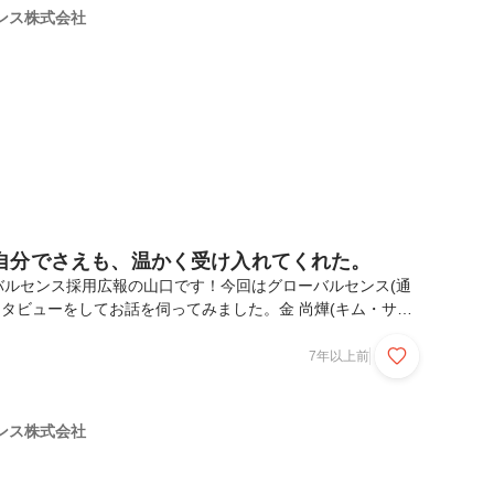
です。その伝タクさんが「プロゲーマーになる」という話を聞
ンス株式会社
知りました。僕はもともと高専でプロ...
自分でさえも、温かく受け入れてくれた。
バルセンス採用広報の山口です！今回はグローバルセンス(通
ンタビューをしてお話を伺ってみました。金 尚燁(キム・サン
在は新入社員につき研修中で Javaを勉強中。JavaSilverという
、さらに難しいJavaGoldの取得に向けて奮闘中。趣味は音
7年以上前
ム。就活に失敗した自分にも、活躍の場を与えようとしてくれ
れたきっかけは何だったのでしょうか？10月入社の李くんと
「いまGSで働いてるよ」って教えてもらったのがきっかけで
ンス株式会社
の施工管理の仕事をして...