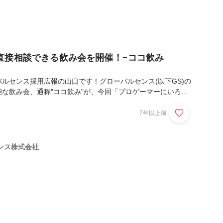
直接相談できる飲み会を開催！-ココ飲み
ルセンス採用広報の山口です！グローバルセンス(以下GS)の
な飲み会、通称"ココ飲み"が、今回「プロゲーマーにいろん
いうコンセプトで1/18に開催されました。こちらの記事では
お届けしていきます！プロゲーマーが大好きな食べ物がテーブ
7年以上前
コ飲み幹事はIT事業部の村崎さん！プロゲーマーのはやおさん
べ物の中から「ゆで卵」と「豚キムチ」をチョイスしつつ、も
理を振る舞いました！あまり普段はキッチンに立たないとのこ
ンス株式会社
理上手です！まずは乾杯！乾杯と同時にいつも通...