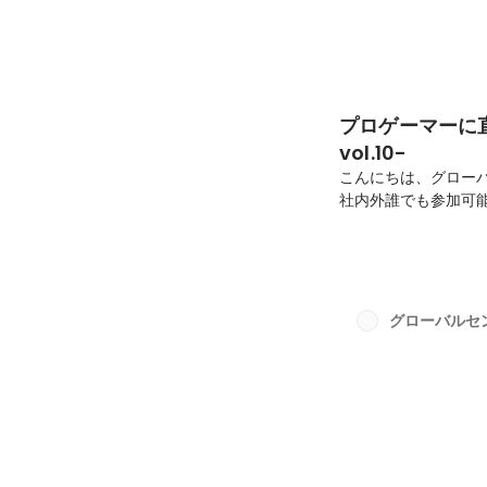
プロゲーマーに
vol.10-
こんにちは、グローバ
社内外誰でも参加可能
な相談をしよう！」と
その具体的な様子を
ルに並ぶ！今回のコ
が普段よく食べる食
う数品ほど手作り料
グローバルセ
とでしたが、とても料