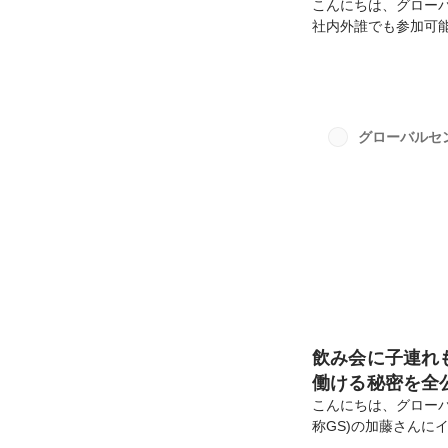
こんにちは、グローバ
社内外誰でも参加可能
ココ飲み、こちらの
から、幹事が自由に場
幹事となって「チー
前回の秋葉さんの入
として「個を尊重す
グローバルセ
も、目標達成に向けて
飲み会に子連れも
働ける秘密を全
こんにちは、グロー
称GS)の加藤さんに
さちこ)さん (29