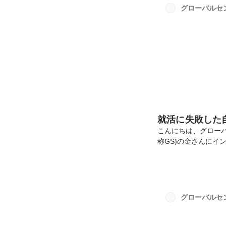
ゲーム仲間だったん
グローバルセ
いて、そこからGSを
就活に失敗した
こんにちは、グロー
称GS)の金さんにイ
ヨプ)さん (23歳)現
資格を獲得できたため
楽ゲーム・格闘ゲー
た。ーーGSに入社さ
大学時代の友人で、
グローバルセ
す。もともと建設業界