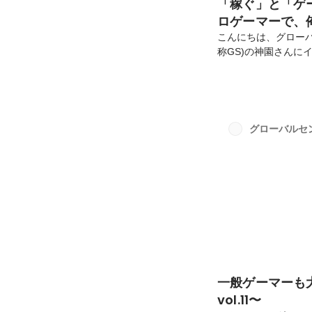
「稼ぐ」と「ゲ
ロゲーマーで、
こんにちは、グロー
称GS)の神園さんに
の ゆうた)さん (
ぞの」。業務内容は、
ぐ」と「ゲーマー」
PGWヘ加入される
か？もともとPGW
グローバルセ
定期配信をしていたレ
一般ゲーマーも大
vol.11〜