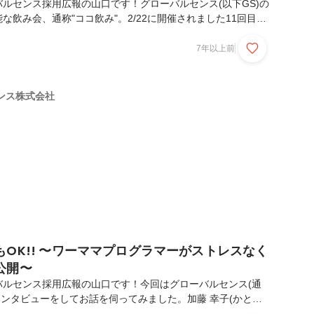
ルセンス採用広報の山口です！グローバルセンス(以下GS)の
な飲み会、通称"ココ飲み"。2/22に開催されました11回目の
記事ではその様子をレポートしていきます！「個を尊重する」
をつくれます。今日のココ飲みは、12月新入社員の方2名が
7年以上前
ズとパスタ」をメインにみんなのご飯をつくってくれました！
社インタビューでも語られていましたが、GSではカルチャー
る」というものを掲げているので、研修中の学習ワークなど
ンス株式会社
自分の裁量で内容や期間などを決められます！1...
OK!! 〜ワーママプログラマーがストレスなく
公開〜
バルセンス採用広報の山口です！今回はグローバルセンス(通
インタビューをしてお話を伺ってみました。加藤 幸子(かとう
歳)製品受託グループ(とある企業の基幹業務システムの開発などを