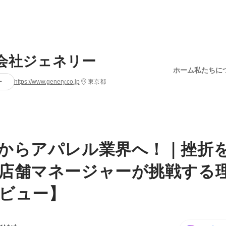
会社ジェネリー
ホーム
私たちに
ー
https://www.genery.co.jp
東京都
からアパレル業界へ！｜挫折
店舗マネージャーが挑戦する
ビュー】