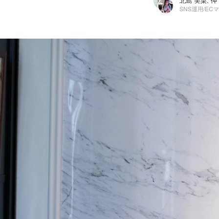
北島 美菜, 仲
北島 美菜
株式会社ジェネリー / SNS運用/ECマーケティング