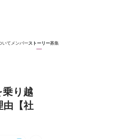
ついて
メンバー
ストーリー
募集
を乗り越
理由【社