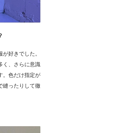
？
服が好きでした。
多く、さらに意識
す。色だけ指定が
で縫ったりして徹