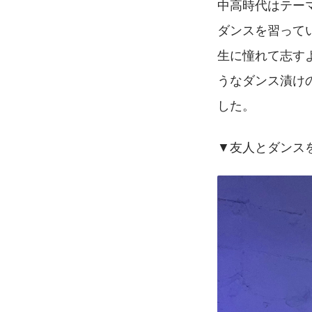
中高時代はテー
ダンスを習って
生に憧れて志す
うなダンス漬け
した。
▼友人とダンス