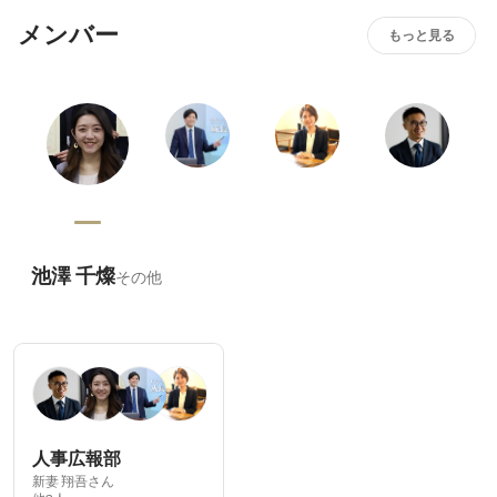
メンバー
もっと見る
池澤 千燦
その他
人事広報部
新妻 翔吾さん