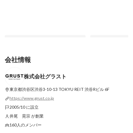
会社情報
株式会社グラスト
向上心があれば誰もが高みを目指せる環
未経験者でも安心して
境。同業界出身者から見えたGRUSTの魅
GRUSTの人事リーダ
力に迫る
修の裏側
東京都渋谷区渋谷3-10-13
TOKYU REIT 渋谷Rビル 6F
最新順で表示
最新順で表示
https://www.grust.co.jp
2005/10 に設立
井尾 晃宗 が創業
160人のメンバー