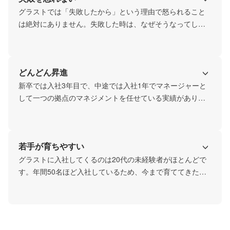
はいません。自分の目標は貪欲に追いつつも、きちんと周
グラストでは「失敗したから」という理由で怒られること
りを気遣える、そんなバランス感覚の持ち主が集まってい
は絶対にありません。失敗した時は、なぜそうなってしま
ます。
ったのかを一緒に考え、道を作るのが上司の仕事です。グ
ラストで怒られるのはチャンスに対してチャレンジしなか
った時です。全力を尽くしていれば結果は関係ありませ
どんどん昇進
ん。
新卒では入社3年目で、中途では入社1年でマネージャーと
して一つの拠点のマネジメントを任せている実績がありま
す。年次や年齢は関係なく、実力できちんと評価を受ける
ことができる環境です。さらに会社自体がどんどん大きく
なっているのでチャンスも他の企業より圧倒的に多い自信
若手が育ちやすい
があります。
グラストに入社してくるのは20代の未経験者がほとんどで
す。年間50名ほど入社しているため、今まで育ててきた経
験値があります。若手でも、未経験でも関係ない。しっか
りと向き合って個人個人に合わせた研修を行うことで、早
期のキャリアアップを実現させることができています。