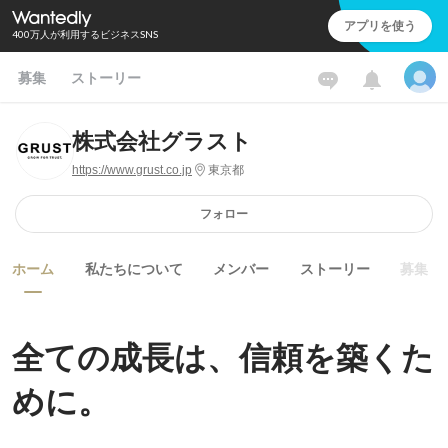
アプリを使う
400万人が利用するビジネスSNS
募集
ストーリー
株式会社グラスト
https://www.grust.co.jp
東京都
フォロー
ホーム
私たちについて
メンバー
ストーリー
募集
全ての成長は、信頼を築くた
めに。