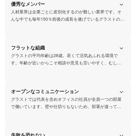
優秀なメンバー
人材業界は企業ごとに差別化するのが難しい業界です。そ
んな中でも毎年150％前後の成長を遂げているグラストの武
器は確実にメンバー一人一人の人間力です。「グラストだ
から」ではなく、「〇〇さんだから」という形でお声がけ
いただくことが非常に多く、採用の際にも経験やスキルよ
フラットな組織
りも人間的な魅力を重要視しています。
グラストの平均年齢は28歳。若くて活気あふれる環境で
す。年齢が近いからこそ相談や意見も言いやすく、むしろ
積極的な発言を求めています。評価制度同様、年次年齢は
関係なく、良い意見はどんどん採用します。この風通しの
良さはグラストを旅立つメンバーでさえも非常に惜しいと
オープンなコミュニケーション
感じているようです。
グラストでは代表を含めオフィスの社員が全員一つの部屋
で働いています。壁や仕切りもないため、部署が違って
も、業務上の繋がりがなくても、コミュニケーションはと
ります。結果的に社員同士の距離が近くなり、会社全体で
信頼関係を築くことができています。「自分がよければ良
失敗を恐れない
い」、「周りは関係ない」そんな思考性の人はグラストに