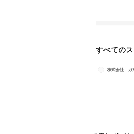
すべてのス
仕事も、遊びも、め
会社
株式会社 ガ
最新順で表示