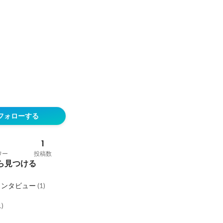
フォローする
1
ワー
投稿数
ら見つける
インタビュー
(
1
)
1
)