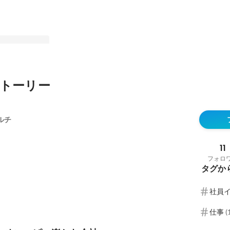
トーリー
いっぱい楽しむ
ルチ
11
フォロ
タグか
社員
仕事
(