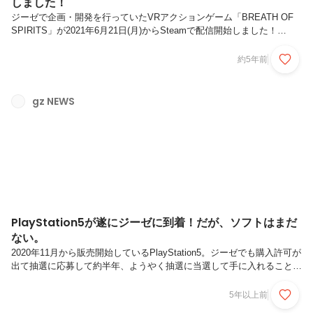
しました！
ジーゼで企画・開発を行っていたVRアクションゲーム「BREATH OF
SPIRITS」が2021年6月21日(月)からSteamで配信開始しました！
「BREATH OF SPIRITS」は幻想的なファンタジー世界を舞台にした
VRアクションゲームです。汚された聖地を元の姿に戻すべく、浄化の
約5年前
祈りを捧げるエルフを襲い来る敵から護ります。プレイヤーは弓で矢を
射る動作をコントローラーで行い、放たれる精霊の力で敵を倒します。
臨場感あふれるVR空間で、ファンタジー世界に入り込んだかのような
gz NEWS
没入感と狙い通りに敵を射止めた爽快感が味わえます。オンライン協力
プレイでは、世界中のプレイヤーたちと共闘すること...
PlayStation5が遂にジーゼに到着！だが、ソフトはまだ
ない。
2020年11月から販売開始しているPlayStation5。ジーゼでも購入許可が
出て抽選に応募して約半年、ようやく抽選に当選して手に入れることが
できました！外箱がかっこいい…そしてびっくりするくらい大きくて重
いです。海外背景が似合うパッケージです。写真を撮影していると、弊
5年以上前
社の野崎が急にPS5を抱きかかえて離れないハプニングが発生しまし