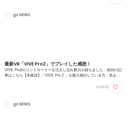
へ進学。本格的にゲームプログラミングを学び、卒業後はジーゼに入
社。現在はVＲゲーム開発やソーシャルゲーム運用を任されるプログラ
マーに成長。Q.学生時代何を勉強していましたか専門学校ではゲーム
gz NEWS
プログラミングを学んでいました。入学当初プログラミングについては
初心者でしたが、熱意の分だけ教えて頂ける環境が自分に合っていまし
た。授業以外でもU...
最新VR「VIVE Pro2」でプレイした感想！
VIVE Pro2のコントローラーを注文し忘れ数日が経ちました…前回の記
事はこちら【失敗談】「VIVE Pro 2 」を購入検討している方、気をつ
けてください！ついにVIVEのコントローラーが到着しました！前回も
お伝えしていますが、コントローラーの価格は1つ￥25,443…つまり、
約5年前
2本で￥50,886ということはさておき、早速開封をしました！開けた最
初の感想は…でかい！どのくらい大きいかというとVIVEのコントロー
ラーはOculusのコントローラーの約二倍大きく、かなり重いです。弊
gz NEWS
社の機材で最大の大きさのValveのコントローラーよりも大きいのには
驚きでした。VIVE Pro2のグラフィ...