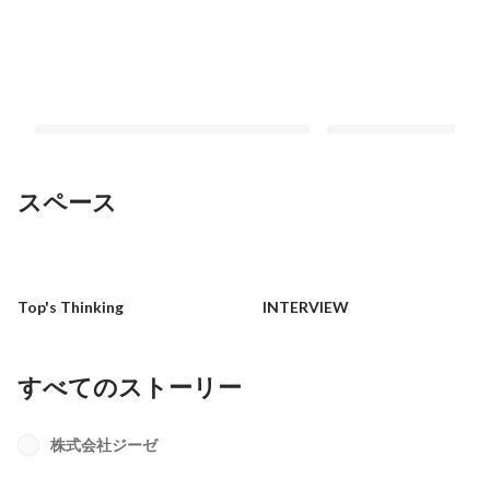
スペース
日本経済新聞社様に弊社代表が取り上
VRリズムアクションゲー
げられました！
Beat」Steamにて202
Top's Thinking
INTERVIEW
（金）より発売
最新順で表示
最新順で表示
すべてのストーリー
株式会社ジーゼ