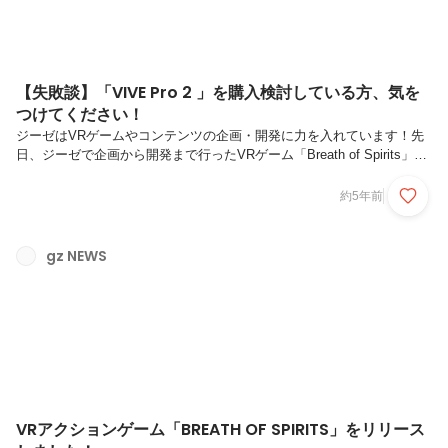
【失敗談】「VIVE Pro 2 」を購入検討している方、気を
つけてください！
ジーゼはVRゲームやコンテンツの企画・開発に力を入れています！先
日、ジーゼで企画から開発まで行ったVRゲーム「Breath of Spirits」も
Steamで好評配信中です！VRをお持ちの方はぜひ一度遊んでみてくだ
さい！https://www.wantedly.com/companies/gzeal/post_articles/332345
約5年前
というわけで、最新VR「VIVE Pro 2」が本日到着しました！Proと付く
だけあり、価格もプロ仕様の103,400円！このVIVE Pro 2がすごいとこ
ろが、5KディスプレイにHi-Resオーディオです！※画像はVIVE Pro 2
gz NEWS
の公式サイト...
VRアクションゲーム「BREATH OF SPIRITS」をリリース