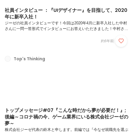
社員インタビュー ：『UIデザイナー』を目指して、2020
年に新卒入社！
ジーゼの社員インタビューです！今回は2020年4月に新卒入社した中村
さんに一問一答形式でインタビューにお答えいただきました！中村さん
とは？専門学校でゲームグラフィック&キャラクター専攻、在学中にロ
ゴデザインの魅力を感じ先生に相談。UIデザインという「当たり前をだ
約6年前
けど大切で、欠かせないもの」を創る仕事を紹介され、自分にしかでき
ないことを求めてUIデザイナーを志す。専門学校卒業後、新卒でジーゼ
に入社。現在は大型案件のUIデザイナーとして日々進化中。Q.学生時
Top's Thinking
代は何を勉強していましたか？専門学校でゲームグラフィック&キャラ
クター専攻してました。そこでは、デッサンやクロッキーなどのイラス
トの基...
トップメッセージ#07『こんな時だから夢が必要だ！』;
後編～コロナ禍の今、ゲーム業界にいる株式会社ジーゼの
夢～
株式会社ジーゼ代表の鈴木と申します。前編では『今なぜ就職先を選ぶ