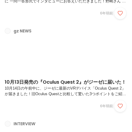
に 一問一答形式でインタビューにお答えいただきました！野崎さん と
は？幼い頃からキャラクターのイラストを描くことが好きで、気づけば
ゲームやアニメなどキャラクターに携われる業界を志していた。高校で
6年弱前
は美術を幅広く学び、専門学校でゲームグラフィックを本格的に学ぶ。
専門学校卒業後はジーゼに入社し、キャラクターのアニメーション制作
に触れる。キャラクターを動かすことにやりがいを感じ、現在ではモー
gz NEWS
ション職人となるべく日々勉強中。Q.学生時代は何を勉強していまし
たか？昔からゲームや絵を描くのが好きで、美術を専攻できる高校に進
学しました。...
10月13日発売の『Oculus Quest 2』がジーゼに届いた！
10月14日の午前中に、ジーゼに最新のVRデバイス「Oculus Quest 2」
が届きました！旧Oculus Questと比較して驚いた3つポイントをご紹介
します！驚いたポイント1つ目は…「色が真っ白！」箱を開けた途端に
その「白さ」に驚きました！事前の情報からデバイスの色が白色である
6年弱前
ことは知っていましたが、実際目で見ると思った以上の白色で驚きまし
た。Oculus Go、Rift、Rift S、Questと開封してきましたが、今回の
「Quest2」は半端なく白色です！驚いたポイント2つ目は…「軽い！小
INTERVIEW
さい！握りやすい！」HMDは手に持つと「軽量化」され、比較すると