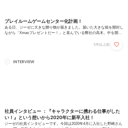
プレイルームゲームセンター化計画！
ある日、ジーゼに大きな贈り物が届きました。届いた大きな箱を開封し
ながら「Xmasプレゼントだー！」と喜んでいる弊社の高木。中を開け
るとびっくり！なんと…ARCADE１UPの「Galaga」が…『ARCADE１
UP』とは…あのゲーセンの名機が3/4スケールになった家でも楽しめイ
5年以上前
ンテリアとしても置けるゲーム機です！しかもお値段も超お手頃…詳細
は以下をご覧ください！https://arcade1up.jp/『Galaga』とは…1981年
に登場したアーケードゲームで、「ギャラクシー」+「蛾」の造語で
INTERVIEW
「ギャラガ」詳細は以下のWikiをご覧ください。
https://ja.wikipedia.org...
社員インタビュー ：『キャラクターに携わる仕事がした
い！』という想いから2020年に新卒入社！
ジーゼの社員インタビューです。今回は2020年4月に入社した野崎さん