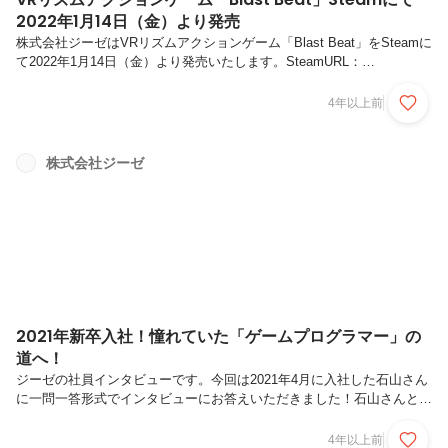
2022年1月14日（金）より発売
株式会社ジーゼはVRリズムアクションゲーム「Blast Beat」をSteamに
て2022年1月14日（金）より発売いたします。SteamURL：
https://store.steampowered.com/app/1778720/Blast_Beat/
「BlastBeat」はファンタジー世界を舞台にしたVRリズムアクションゲ
4年以上前
ームです。プレイヤーは古代のガントレットで、6つの異なるステージ
の番人たちに闘いを挑みます。迫力ある番人たちの遠隔攻撃をリズムに
乗って弾き、近接攻撃を避けて派手な反撃を決めましょう！発売に向け
株式会社ジーゼ
て、Youtubeではプレイ動画を続々アップしています！気になる方は是
非チ...
2021年新卒入社！憧れていた「ゲームプログラマー」の
道へ！
ジーゼの社員インタビューです。今回は2021年4月に入社した石山さん
に一問一答形式でインタビューにお答えいただきました！石山さんと
は？学生時代からゲームがどのように作られているのか興味があり、体
験入学にて学生が作ったゲームをプレイしたことをきっかけに専門学校
4年以上前