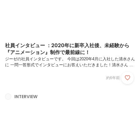
「小さく」なったことに驚...
社員インタビュー ：2020年に新卒入社後、未経験から
『アニメーション』制作で最前線に！
ジーゼの社員インタビューです。 今回は2020年4月に入社した清水さん
に 一問一答形式でインタビューにお答えいただきました！清水さん と
は？幼少期からゲームやイラストを描くのが好きで、専門学校のキャラ
クターデザイン専攻に進学。入学後、授業を通じて好きな「ゲーム×
約6年前
絵」を仕事にしたいという想いは強くなり、ゲーム会社を目指す。専門
学校卒業後は、新卒でジーゼに入社。現在は入社後に経験した2Dアニ
メーション制作におもしろさを感じ、ゲームアニメーターとしてアニメ
INTERVIEW
ーションを日々研究中。Q.学生時代は何を勉強していましたか？小さ
なころから絵を描くことはもちろん、ゲームで遊ぶのが好きでした。中
学生の進路選...