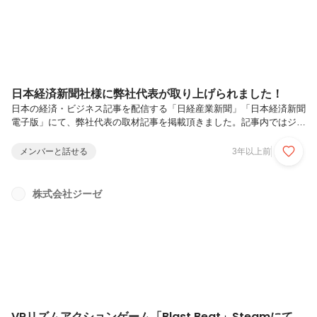
日本経済新聞社様に弊社代表が取り上げられました！
日本の経済・ビジネス記事を配信する「日経産業新聞」「日本経済新聞
電子版」にて、弊社代表の取材記事を掲載頂きました。記事内ではジー
ゼ創業時のエピソードやVR事業の今後についてお話しております。
「独立時・創業時の苦悩」や「ジーゼの成り立ちと今後」など、これま
メンバーと話せる
3年以上前
で明かされていなかったエピソードもございますので、是非ご覧くださ
いませ。この度お声がけいただきました日本経済新聞社様、改めてお礼
申し上げます。●該当リンク
株式会社ジーゼ
https://www.nikkei.com/article/DGXZQOUF175DH0X10C23A1000000出
典：日本経済新聞電子版また、次なるターゲットである「VR事業」と
事...
VRリズムアクションゲーム「Blast Beat」Steamにて