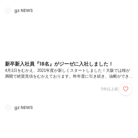
た…しかたないので開封をお願いしました。コントローラーがまず登
場！PS4のものよりも一回り大きく感じ、持った感じはXboxのコント
gz NEWS
ローラーみたいです。本体も登場しましたが、大きい！空気清浄機ぐら
いの大きさがあります！野崎が抱えるとこのくらいです。さすが「史...
新卒新入社員『18名』がジーゼに入社しました！
4月1日をむかえ、2021年度が新しくスタートしました！大阪では桜が
満開で絶賛見頃をむかえております。昨年度に引き続き、油断ができな
い1年となりそうですが、ジーゼでは引き続き"アジアのHollywoodを創
ろう！"をスローガンに一人ひとりが全力で挑戦できる年にしていきま
5年以上前
す！…と、前置きはこのくらいにして、新年度ということでジーゼにも
新入社員が入社しました！！その人数はなんと…「18名」です！！※写
真は諸事情により16名ですが、18名入社しています新卒新入社員の数
gz NEWS
は有り難いことに年々増えており(2019年度は1名、2020年度は6名)、会
社の成長を感じております。引き続き、2022年度の新...