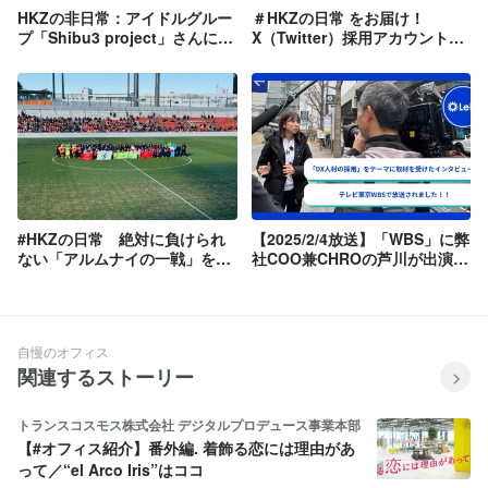
HKZの非日常：アイドルグルー
＃HKZの日常 をお届け！
プ「Shibu3 project」さんにイ
X（Twitter）採用アカウントの
ンタビューさせていただきまし
ご紹介！
た！
#HKZの日常 絶対に負けられ
【2025/2/4放送】「WBS」に弊
ない「アルムナイの一戦」を観
社COO兼CHROの芦川が出演し
戦してきました
ました！
自慢のオフィス
関連するストーリー
トランスコスモス株式会社 デジタルプロデュース事業本部
【#オフィス紹介】番外編. 着飾る恋には理由があ
って／“el Arco Iris”はココ