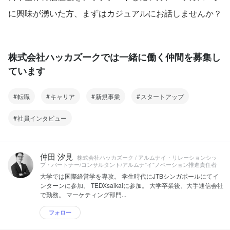
に興味が湧いた方、まずはカジュアルにお話しませんか？
株式会社ハッカズークでは一緒に働く仲間を募集し
ています
転職
キャリア
新規事業
スタートアップ
社員インタビュー
仲田 汐見
株式会社ハッカズーク / アルムナイ・リレーションシッ
プ・パートナー/コンサルタント/アルムナ"イ"ノベーション推進責任者
大学では国際経営学を専攻。 学生時代にJTBシンガポールにてイ
ンターンに参加。 TEDXsaikaiに参加。 大学卒業後、大手通信会社
で勤務。 マーケティング部門...
フォロー