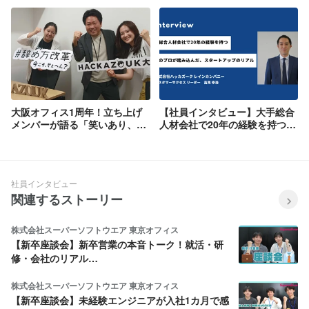
大阪オフィス1周年！立ち上げ
【社員インタビュー】大手総合
メンバーが語る「笑いあり、挑
人材会社で20年の経験を持つ人
戦あり」の濃密な1年間の記録
材のプロが踏み込んだ、スター
✨
トアップのリアル／吉見 幸浩
社員インタビュー
関連するストーリー
株式会社スーパーソフトウエア 東京オフィス
【新卒座談会】新卒営業の本音トーク！就活・研
修・会社のリアル…
株式会社スーパーソフトウエア 東京オフィス
【新卒座談会】未経験エンジニアが入社1カ月で感