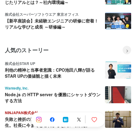
じたリアルとは？～社内環境編～
株式会社スーパーソフトウエア 東京オフィス
【新卒座談会】未経験エンジニアの研修に密着！
リアルな学びと成長 ～研修編～
人気のストーリー
株式会社STAR UP
利他の精神と当事者意識：CPO池田八輝が語る
STAR UPの価値観と描く未来
Wantedly, Inc.
Node.js の HTTP server を優雅にシャットダウン
する方法
NINJAPAN株式会社
失敗と挫折の連続から這い上がり続ける壮絶な人
生。社長に今までとこれからを聞いてみた。