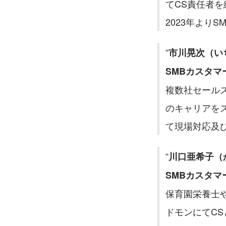
てCS責任者を
2023年よりS
市川晃次（い
SMBカスタマ
複数社セールス
のキャリアをス
て現場対応及
川口亜希子（
SMBカスタマ
保育園栄養士や
ドモンにてC