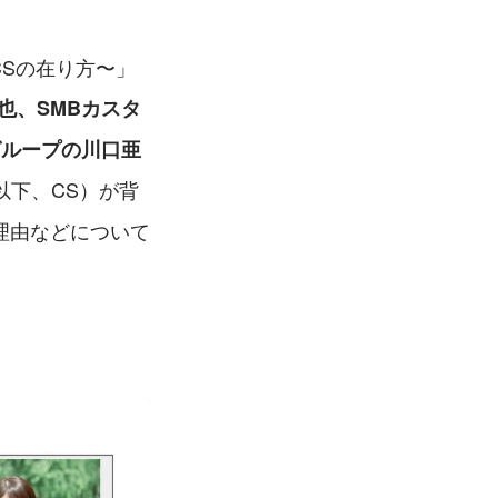
るCSの在り方〜」
也、SMBカスタ
グループの川口亜
以下、CS）が背
る理由などについて