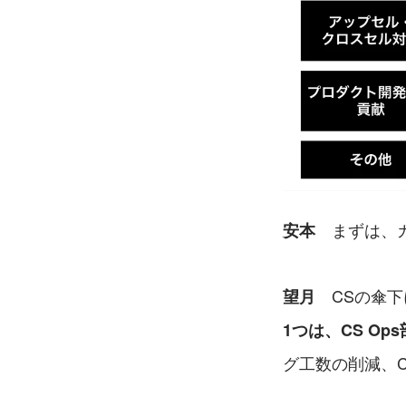
　まずは、
安本
　CSの傘
望月
1つは、CS Op
グ工数の削減、