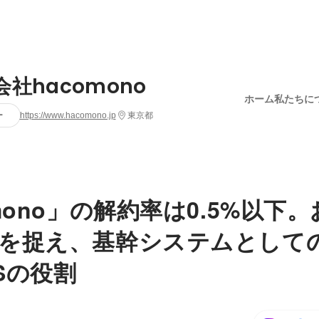
会社hacomono
ホーム
私たちに
ー
https://www.hacomono.jp
東京都
mono」の解約率は0.5%以下
を捉え、基幹システムとして
Sの役割