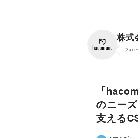
株式
フォロ
「haco
のニーズ
支えるC