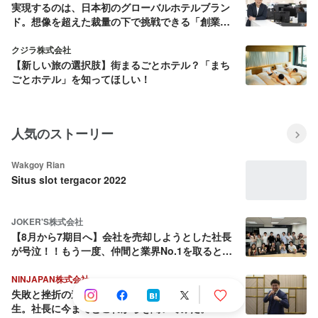
実現するのは、日本初のグローバルホテルブラン
ド。想像を超えた裁量の下で挑戦できる「創業期
メンバー」を募集
クジラ株式会社
【新しい旅の選択肢】街まるごとホテル？「まち
ごとホテル」を知ってほしい！
人気のストーリー
Wakgoy Rian
Situs slot tergacor 2022
JOKER'S株式会社
【8月から7期目へ】会社を売却しようとした社長
が号泣！！もう一度、仲間と業界No.1を取ると決
めた話
NINJAPAN株式会社
失敗と挫折の連続から這い上がり続ける壮絶な人
生。社長に今までとこれからを聞いてみた。