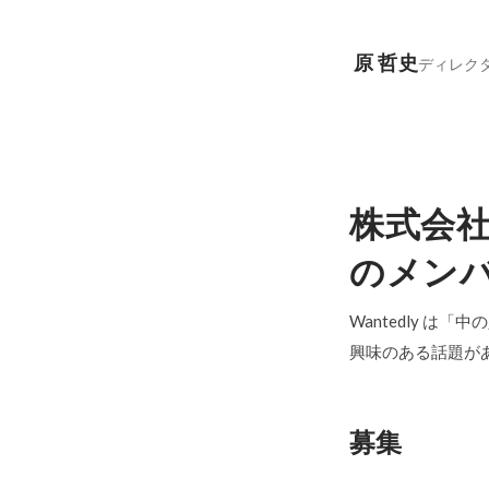
原 哲史
ディレク
株式会社
のメン
Wantedly は
興味のある話題が
募集