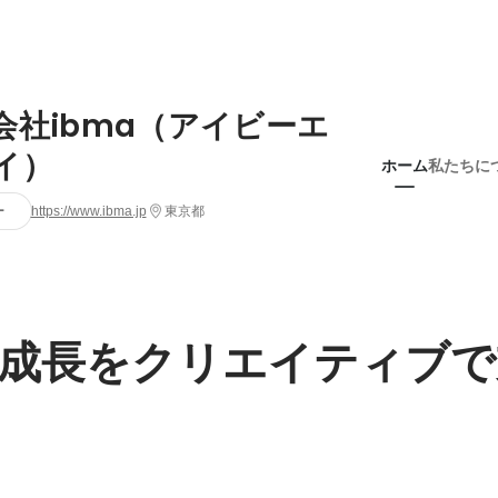
会社ibma（アイビーエ
イ）
ホーム
私たちに
ー
https://www.ibma.jp
東京都
成長をクリエイティブで