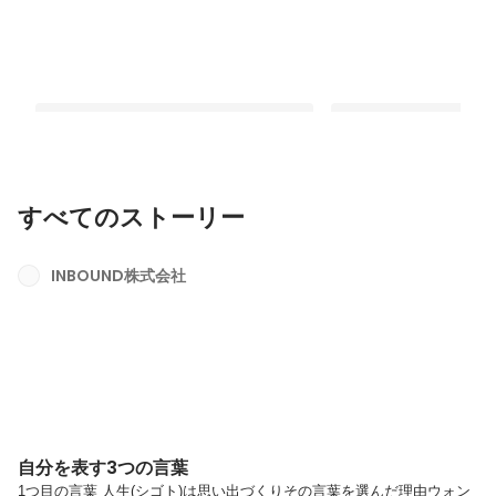
すべてのストーリー
自分を表す3つの言葉
VOGUE風30の質問答
INBOUND株式会社
最新順で表示
最新順で表示
自分を表す3つの言葉
1つ目の言葉 人生(シゴト)は思い出づくりその言葉を選んだ理由ウォン