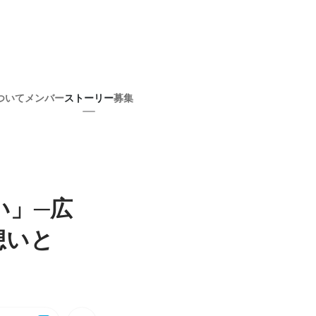
ついて
メンバー
ストーリー
募集
い」─広
想いと