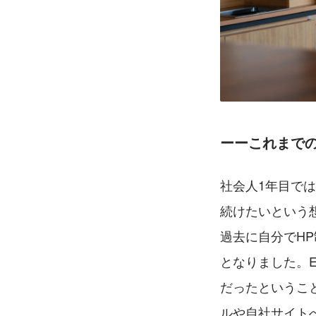
ーーこれまで
社会人1年目で
続けたいという
過去に自分でH
となりました。
だったというこ
ルや自社サイト