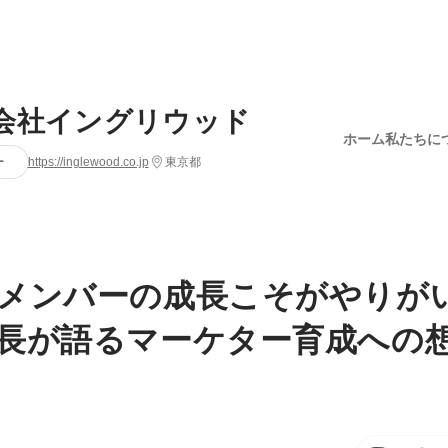
会社イングリウッド
ホーム
私たちに
ー
https://inglewood.co.jp
東京都
メンバーの成長こそがやりが
長が語るマーケター育成への