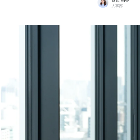
篠原 桐香
人事部
篠原 桐香
株式会社イングリウッド / 人事部