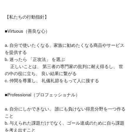
【私たちの行動指針】

■Virtuous（善良な心）

a. 自分で使いたくなる、家族に勧めたくなる商品やサービス
を提供する

b. 迷ったら 「正攻法」 を選ぶ

　 正しいことは、 第三者の専門家の批判に耐え得るし、 世
の中の役に立ち、 良い結果に繋がる

c. 仲間を尊重し、 礼儀礼節をもって人に接する

■Professional（プロフェッショナル）

a. 自分にしかできない、 誰にも負けない得意分野を一つ作る
こと

b. 与えられた課題だけでなく、ゴール達成のために自ら課題
を考え出すこと
