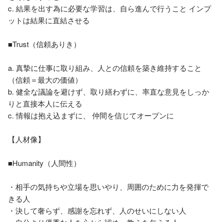
c. 結果を出す為に必要な学習は、自ら進んで行うこと インプ
ットは結果に直結させる

■Trust（信頼ありき）

a. 真摯に仕事に取り組み、人との信頼を築き維持すること
（信頼＝最大の価値）

b. 健全な議論を避けず、取り繕わずに、率直な意見をしっか
りと直接本人に伝える

c. 情報は抱え込まずに、 仲間を信じてオープンに

【人材像】

■Humanity（人間性）

・相手の気持ちや立場を思いやり、周囲のために力を発揮で
きる人

・決して奢らず、感謝を忘れず、人のせいにしない人
