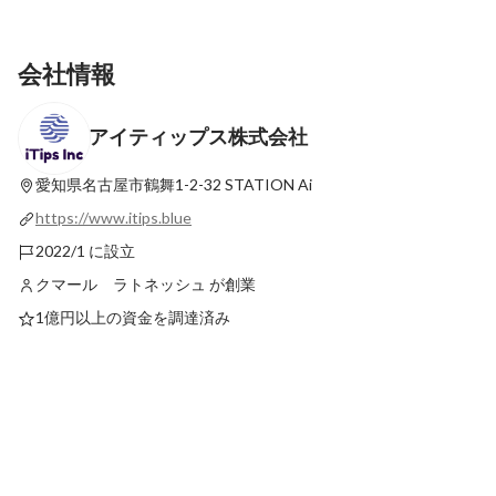
会社情報
アイティップス株式会社
舞台はインドから日本へ──現場で活きる日
【来日1年を振り返っ
本語を育てるiTipsの教育現場
不安だった」。異国で
しく生きる第1期生た
愛知県名古屋市鶴舞1-2-32
STATION Ai
最新順で表示
最新順で表示
https://www.itips.blue
2022/1 に設立
クマール ラトネッシュ が創業
1億円以上の資金を調達済み