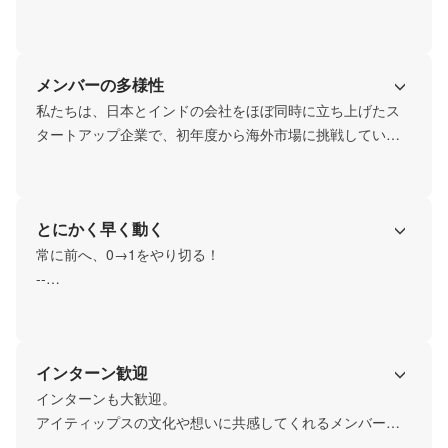
と考えています。

日本の建設インフラを危機から救うと共に、インドのイン
フラ整備の一役を担うハイスキルな職人の育成にも貢献し
メンバーの多様性
たい。

私たちは、日本とインドの会社をほぼ同時に立ち上げたス
そして、このプロダクトを通し、個人事業主として働く職
タートアップ企業で、初年度から海外市場に挑戦していま
人達が抱える悩みにアプローチをすることで「住宅ローン
す。

を組むことができない」「保険に加入できない」など、社
そのため、名古屋に生まれ育ち、日本とインドのMixである
会課題の解決にも貢献したいと考えています。
代表をはじめ、多様なバックグラウンドを持つユニークな
とにかく早く動く
メンバーが参画しています。

常に前へ、0→1をやり切る！

学歴・国籍・性別・年齢などにとらわれず、お互いの多様
--

性を認め合いながら『最高のサービスを作り上げるための
2022-01 会社設立

ワンチーム』として今もこれからも走り続けていきます！
2022-06 インド子会社設立

2023-03 総務省主催「起業家万博」　審査員特別賞受賞

インターン歓迎
2023-03 プレシードラウンドにて総額4,750万円の資⾦調達
実施

インターンも大歓迎。

2023-07 インド技能訓練校開校

アイティップスの文化や想いに共感してくれるメンバーと
2023-12 インド技能訓練校　日印両政府より「日本式もの
共に熱い気持ちで取り組みたいと考えているため常に間口