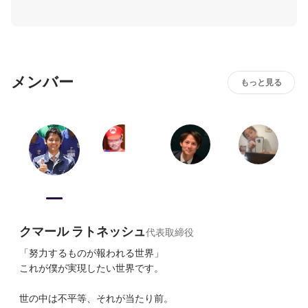
づくり学校」に認定

を広く設けています。
2024-09 特定技能建設分野試験　合格率世界No.1達成

2024-10 入学者累計100名突破

2024-10 内閣府より「国家戦略特区事業」認定
メンバー
もっと見る
クマール ラトネッシュ
代表取締役
「努力するものが報われる世界」

これが僕が実現したい世界です。

世の中は不平等、それが当たり前。
