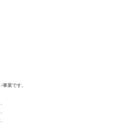
事業です。

、

、

、
