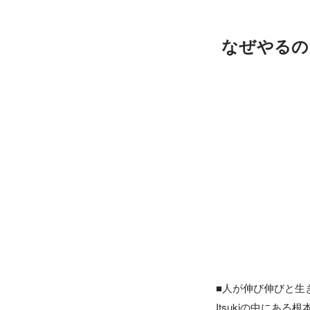
なぜやるの
■人が伸び伸びと生
Itsukiの中にあ