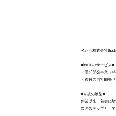
私たち株式会社Its
■Itsukiのサービス■

・受託開発事業（特
・複数の自社開発サ
■今後の展望■

創業以来、着実に増収増
次のステップとして