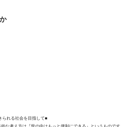
か
きられる社会を目指して■

る根本的な考え方は『世の中はもっと便利にできる』というものです。
