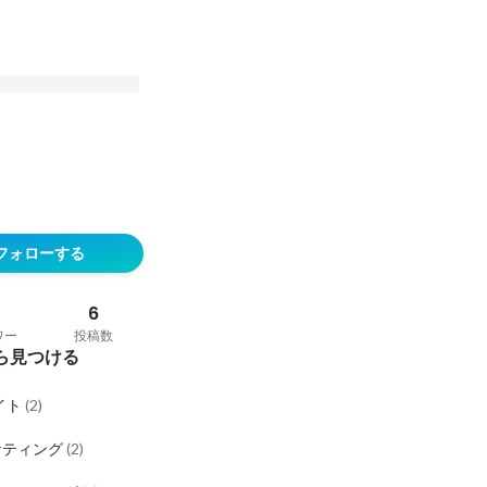
マネージャー）に聞
い」と「キャリアパ
フォローする
6
ワー
投稿数
ら見つける
イト
(
2
)
ケティング
(
2
)