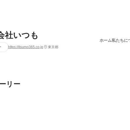
会社いつも
ホーム
私たちに
ー
https://itsumo365.co.jp
東京都
ーリー