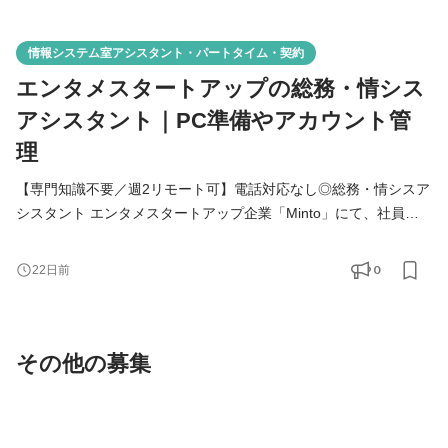
情報システム室アシスタント・パートタイム・契約
エンタメスタートアップの総務・情シス
アシスタント｜PC準備やアカウント管
理
【専門知識不要／週2リモート可】電話対応なし◎総務・情シスア
シスタント エンタメスタートアップ企業「Minto」にて、社員が
最大限のパフォーマンスを発揮できる業務環境を一緒に作ってく
ださるメンバーを募集します！ ＼専門知識はなくても問題ありま
0
22日前
せん！／ 「業務上システムやクラウドツールを使ったことがあ
る」「新しいアプリやツールを触るのが苦ではない」という方か
らのご応募をお待ちしております！ ■ この求人のおすす
その他の募集