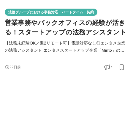
法務グループにおける事務対応・パートタイム・契約
営業事務やバックオフィスの経験が活き
る！スタートアップの法務アシスタント
【法務未経験OK／週2リモート可】電話対応なし◎エンタメ企業
の法務アシスタント エンタメスタートアップ企業「Minto」の法
務グループにて、契約関係の事務・アシスタント業務をお願いい
たします！ ＼法務の経験は一切不問です！／ バックオフィスや営
1
22日前
業、営業事務として「少しでも契約書の内容を確認したことがあ
る」「書類のやり取りをしたことがある」という方であれば、そ
の経験を存分に活かせるポジションです！ ■ この求人のお