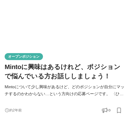
オープンポジション
Mintoに興味はあるけれど、ポジション
で悩んでいる方お話ししましょう！
Mintoについて少し興味があるけど、どのポジションが自分にマッ
チするのかわからない…という方向けの応募ページです。 〈ひと
つでも当てはまる方、ぜひ一度お話しましょう〉 ・どのポジショ
ンに応募しようか悩んでいる方 ・Mintoについて知りたい方 ・ベ
0
約2年前
ンチャー企業で働くことに興味がある方 ・IPOを目指したい方 ・
広告・マーケティング業界に興味がある方 ・漫画やアニメなど、
エンタメビジネスに関わりたい方 ・チームで働くことが