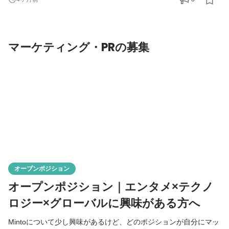
おります。 ※SEOライター・SNS運用・広告運用ポジションの募
集ではございませんので、ご了承くださいませ。 ■急成長市場
「課金型ショートドラマ」とは？ 1話数分×複数話で物語が構成さ
マーケティング・PRの募集
れる
オープンポジション
オープンポジション｜エンタメ×テクノ
ロジー×グローバルに興味がある方へ
Mintoについて少し興味があるけど、どのポジションが自分にマッ