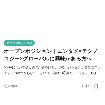
オープンポジション
オープンポジション｜エンタメ×テクノ
ロジー×グローバルに興味がある方へ
Mintoについて少し興味があるけど、どのポジションが自分にマッ
チするのかわからない…という方向けの応募ページです。 ▼ひと
つでも当てはまる方、ぜひ一度お話しましょう！ ・エンタメビジ
ネスに興味があるが、自分がどのように活躍できるかわからな
0
約2年前
い… ・エンタメビジネスの構造について知りたい！ ・グローバル
展開をしているベンチャーが気になる！ ・新しいテクノロジーを
活用したコンテンツ創りに関心がある！ ・Mintoについて