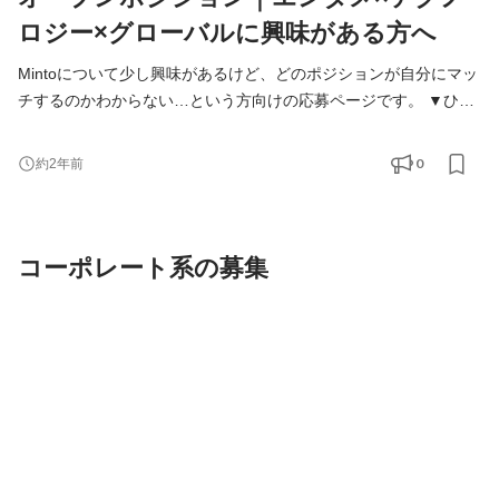
ロジー×グローバルに興味がある方へ
Mintoについて少し興味があるけど、どのポジションが自分にマッ
チするのかわからない…という方向けの応募ページです。 ▼ひと
つでも当てはまる方、ぜひ一度お話しましょう！ ・エンタメビジ
ネスに興味があるが、自分がどのように活躍できるかわからな
0
約2年前
い… ・エンタメビジネスの構造について知りたい！ ・グローバル
展開をしているベンチャーが気になる！ ・新しいテクノロジーを
活用したコンテンツ創りに関心がある！ ・Mintoについて
コーポレート系の募集