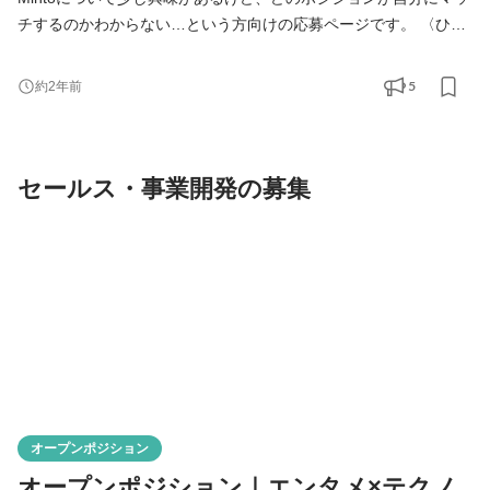
チするのかわからない…という方向けの応募ページです。 〈ひと
つでも当てはまる方、ぜひ一度お話しましょう〉 ・100名の壁を
超えようとしているベンチャー企業で働くことに興味がある方 ・
5
約2年前
人に教えてもらうよりも、自分から動くことでがむしゃらに成長
していきたい方 ・IPOを目指したい方 ・広告・マーケティング業
界に興味がある方 ・漫画やアニメなど、エンタメビジネ
セールス・事業開発の募集
オープンポジション
オープンポジション｜エンタメ×テクノ