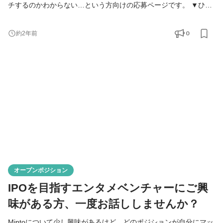
チするのかわからない…という方向けの応募ページです。 ▼ひと
つでも当てはまる方、ぜひ一度お話しましょう！ ・エンタメビジ
ネスに興味があるが、自分がどのように活躍できるかわからな
0
約2年前
い… ・エンタメビジネスの構造について知りたい！ ・グローバル
展開をしているベンチャーが気になる！ ・新しいテクノロジーを
活用したコンテンツ創りに関心がある！ ・Mintoについて
オープンポジション
IPOを目指すエンタメベンチャーにご興
味がある方、一度お話ししませんか？
Mintoについて少し興味があるけど、どのポジションが自分にマッ