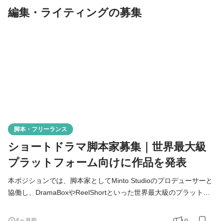
編集・ライティングの募集
脚本・フリーランス
ショートドラマ脚本家募集｜世界最大級
プラットフォーム向けに作品を発表
本ポジションでは、脚本家としてMinto Studioのプロデューサーと
協働し、DramaBoxやReelShortといった世界最大級のプラットフ
ォームで「日本発・世界一の作品」を輩出することを目指してい
ただける方を募集いたします。 ※契約形態は業務委託を想定して
0
4ヶ月前