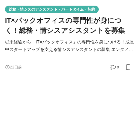
総務・情シスのアシスタント・パートタイム・契約
IT×バックオフィスの専門性が身につ
く！総務・情シスアシスタントを募集
◎未経験から「IT×バックオフィス」の専門性を身につける！成長
中スタートアップを支える情シスアシスタントの募集 エンタメス
タートアップ企業のMintoにて、社員が最大限のパフォーマンスを
発揮できる業務環境を一緒に作ってくださるメンバーを募集しま
0
22日前
す！ 専門知識がなくても問題ありません。 オフィスワークの経験
を活かして、バックオフィスで会社を支えるチームの一員になり
ませんか？ ■仕事内容 社員の「困った」を解決しな